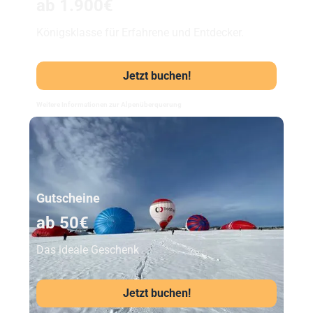
ab 1.900€
Königsklasse für Erfahrene und Entdecker.
Jetzt buchen!
Weitere Informationen zur Alpenüberquerung
Unser Beststeller
Gutscheine
ab 50€
Das ideale Geschenk
Jetzt buchen!