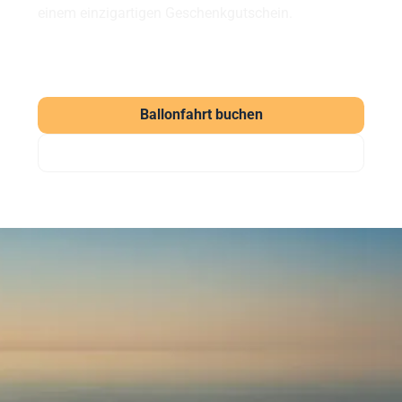
einem einzigartigen Geschenkgutschein.
Ballonfahrt buchen
Gutschein verschenken
Häufig gestellte Fragen
zu unseren Ballonfahrten
Was kostet eine Ballonfahrt?
Eine Ballonfahrt bei Sunshine Ballooning startet ab
169 € (Morgenfahrt). Der Klassiker kostet ab 219 €