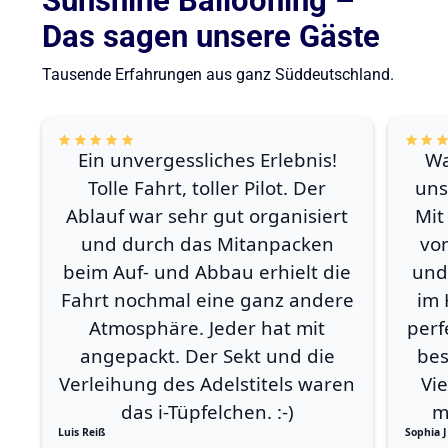
Sunshine Ballooning –
Das sagen unsere Gäste
Tausende Erfahrungen aus ganz Süddeutschland.
Ein unvergessliches Erlebnis!
Wa
Tolle Fahrt, toller Pilot. Der
uns
Ablauf war sehr gut organisiert
Mit
und durch das Mitanpacken
vo
beim Auf- und Abbau erhielt die
und
Fahrt nochmal eine ganz andere
im 
Atmosphäre. Jeder hat mit
perf
angepackt. Der Sekt und die
bes
Verleihung des Adelstitels waren
Vi
das i-Tüpfelchen. :-)
m
Luis Reiß
Sophia J