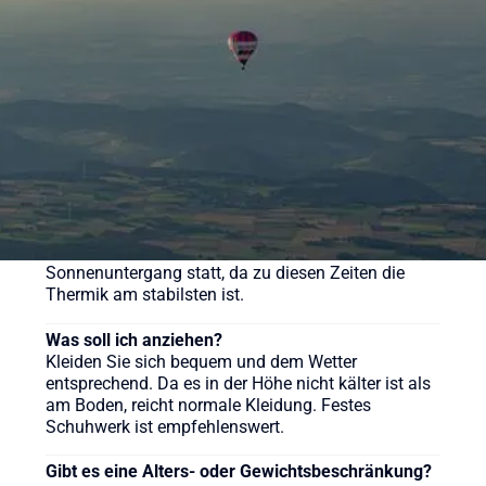
pro Person. Wir bieten aber auch weitere
verschiedene Pakete für unsere Ballonfahrten an,
sehen Sie sich gerne auf der Webseite um.
Wie lange dauert eine Ballonfahrt?
Die reine Fahrzeit beträgt in der Regel etwa 60 bis
90 Minuten, das gesamte Erlebnis inklusive
Vorbereitung und Taufe dauert ca. 3-4 Stunden.
Wann ist die beste Zeit für eine Ballonfahrt?
Ballonfahrten finden meist früh morgens nach
Sonnenaufgang oder am späten Nachmittag vor
Sonnenuntergang statt, da zu diesen Zeiten die
Thermik am stabilsten ist.
Was soll ich anziehen?
Kleiden Sie sich bequem und dem Wetter
entsprechend. Da es in der Höhe nicht kälter ist als
am Boden, reicht normale Kleidung. Festes
Schuhwerk ist empfehlenswert.
Gibt es eine Alters- oder Gewichtsbeschränkung?