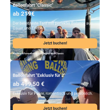
Ballonfahrt "Classic"
ab 219€
Der beliebteste Tarif mit perfekter Balance aus
Dauer und Erlebnis.
Jetzt buchen!
Weitere Informationen zur Ballonfahrt Classic
Unser Beststeller
Ballonfahrt "Exklusiv für 2"
ab 499,50 €
Exklusiv für Paare, romantisch und persönlich.
Jetzt buchen!