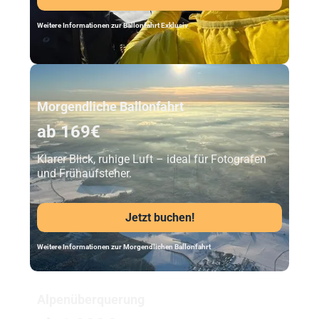
Weitere Informationen zur Ballonfahrt Exklusiv
Unser Beststeller
Morgendliche Ballonfahrt
ab 169€
Klarer Blick, ruhige Luft – ideal für Fotografen
und Frühaufsteher.
Jetzt buchen!
Weitere Informationen zur Morgendlichen Ballonfahrt
Alpenüberquerung