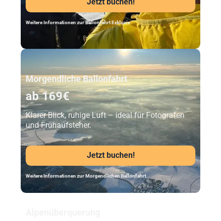
Jetzt buchen!
Weitere Informationen zur Ballonfahrt Exklusiv
Unser Beststeller
Morgendliche Ballonfahrt
ab 169€
Klarer Blick, ruhige Luft – ideal für Fotografen
und Frühaufsteher.
Jetzt buchen!
Weitere Informationen zur Morgendlichen Ballonfahrt
Alpenüberquerung