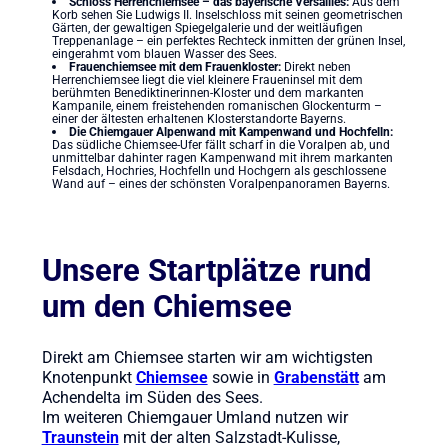
Schloss Herrenchiemsee – das bayerische Versailles:
Aus dem
Korb sehen Sie Ludwigs II. Inselschloss mit seinen geometrischen
Gärten, der gewaltigen Spiegelgalerie und der weitläufigen
Treppenanlage – ein perfektes Rechteck inmitten der grünen Insel,
eingerahmt vom blauen Wasser des Sees.
Frauenchiemsee mit dem Frauenkloster:
Direkt neben
Herrenchiemsee liegt die viel kleinere Fraueninsel mit dem
berühmten Benediktinerinnen-Kloster und dem markanten
Kampanile, einem freistehenden romanischen Glockenturm –
einer der ältesten erhaltenen Klosterstandorte Bayerns.
Die Chiemgauer Alpenwand mit Kampenwand und Hochfelln:
Das südliche Chiemsee-Ufer fällt scharf in die Voralpen ab, und
unmittelbar dahinter ragen Kampenwand mit ihrem markanten
Felsdach, Hochries, Hochfelln und Hochgern als geschlossene
Wand auf – eines der schönsten Voralpenpanoramen Bayerns.
Unsere Startplätze rund
um den Chiemsee
Direkt am Chiemsee starten wir am wichtigsten
Knotenpunkt
Chiemsee
sowie in
Grabenstätt
am
Achendelta im Süden des Sees.
Im weiteren Chiemgauer Umland nutzen wir
Traunstein
mit der alten Salzstadt-Kulisse,