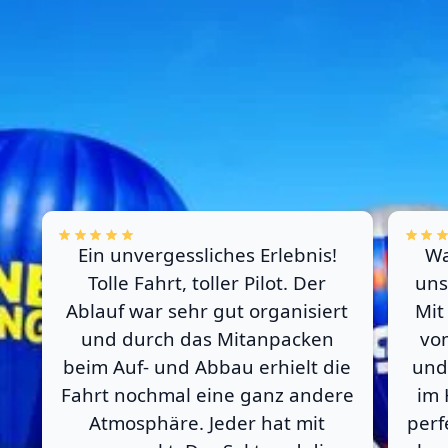
Ballon fahren im Allgäu
mit Sunshine Ballooning
– Das sagen unsere
Gäste
Tausende Erfahrungen aus ganz Süddeutschland.
Ein unvergessliches Erlebnis!
Wa
Tolle Fahrt, toller Pilot. Der
uns
Ablauf war sehr gut organisiert
Mit
und durch das Mitanpacken
vo
beim Auf- und Abbau erhielt die
und
Fahrt nochmal eine ganz andere
im 
Atmosphäre. Jeder hat mit
perf