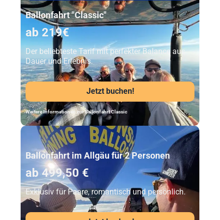
Ballonfahrt "Classic"
ab 219€
Der beliebteste Tarif mit perfekter Balance aus
Dauer und Erlebnis.
Jetzt buchen!
Weitere Informationen zur Ballonfahrt Classic
Unser Beststeller
Ballonfahrt im Allgäu für 2 Personen
ab 499,50 €
Exklusiv für Paare, romantisch und persönlich.