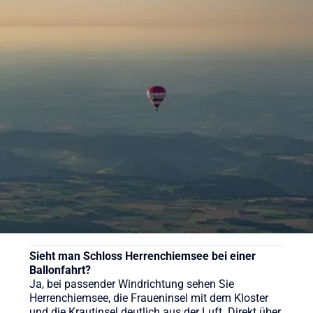
Was kostet eine Ballonfahrt am Chiemsee?
Eine Ballonfahrt am Chiemsee kostet bei Sunshine
Ballooning ab 169 € pro Person. Im Preis enthalten
sind die komplette Fahrt von rund 60 bis 90
Minuten, die traditionelle Sektaufstiegstaufe, der
Rücktransfer zum Startplatz und die Versicherung.
Von welchen Startplätzen aus geht die Ballonfahrt
am Chiemsee?
Wir starten in der Region Chiemsee direkt am See in
Grabenstätt am Achendelta, dazu in Traunstein,
Traunreut und Waging am See im weiteren
Chiemgau, im Westen in Rosenheim und
Wasserburg am Inn und für Fahrten Richtung
Chiemgauer Alpen in Ruhpolding.
Sieht man Schloss Herrenchiemsee bei einer
Ballonfahrt?
Ja, bei passender Windrichtung sehen Sie
Herrenchiemsee, die Fraueninsel mit dem Kloster
und die Krautinsel deutlich aus der Luft. Direkt über