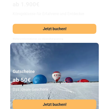
ab 1.900€
Königsklasse für Erfahrene und Entdecker.
Jetzt buchen!
Weitere Informationen zur Alpenüberquerung
Unser Beststeller
Gutscheine
ab 50€
Das ideale Geschenk
Jetzt buchen!