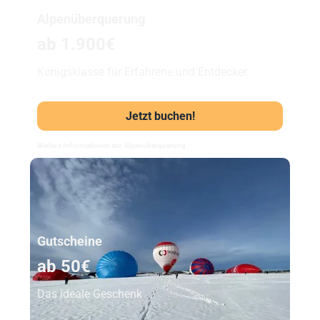
Alpenüberquerung
ab 1.900€
Königsklasse für Erfahrene und Entdecker.
Jetzt buchen!
Weitere Informationen zur Alpenüberquerung
Unser Beststeller
Gutscheine
ab 50€
Das ideale Geschenk