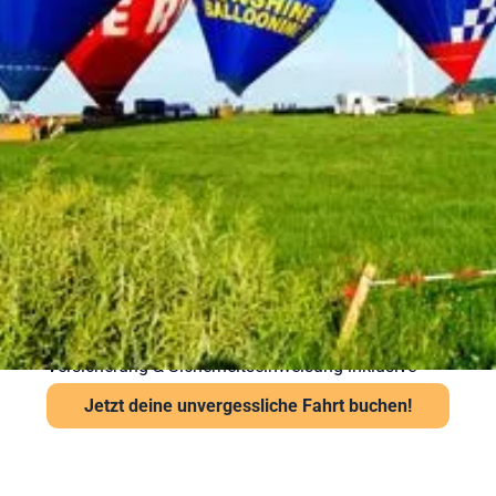
Sicherheit bei Ihrer
Ballonfahrt – Gut
vorbereitet in die Luft
Sicherheit steht bei Sunshine Ballooning an erster
Stelle. Jede Ballonfahrt findet nur bei stabiler
Wetterlage statt. Unsere Piloten prüfen Wind und
Sicht vor jedem Start über das Flugwetteramt.
Wichtige Hinweise:
Ab 6 Jahren und mindestens 120 cm Körpergröße
Kein besonderes Schuhwerk erforderlich, aber
festes empfohlen
Auch bei leichter Höhenangst problemlos möglich
Versicherung & Sicherheitseinweisung inklusive
Jetzt deine unvergessliche Fahrt buchen!