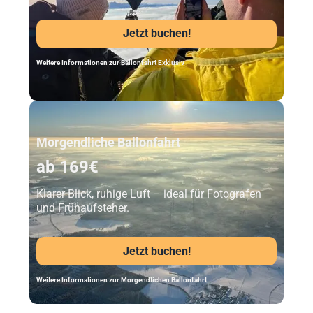
Jetzt buchen!
Weitere Informationen zur Ballonfahrt Exklusiv
Unser Beststeller
Morgendliche Ballonfahrt
ab 169€
Klarer Blick, ruhige Luft – ideal für Fotografen
und Frühaufsteher.
Jetzt buchen!
Weitere Informationen zur Morgendlichen Ballonfahrt