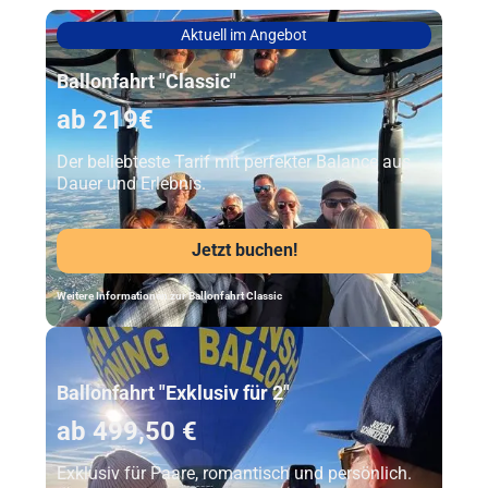
Aktuell im Angebot
Ballonfahrt "Classic"
ab 219€
Der beliebteste Tarif mit perfekter Balance aus
Dauer und Erlebnis.
Jetzt buchen!
Weitere Informationen zur Ballonfahrt Classic
Unser Beststeller
Ballonfahrt "Exklusiv für 2"
ab 499,50 €
Exklusiv für Paare, romantisch und persönlich.