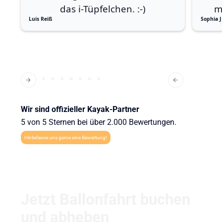
das i-Tüpfelchen. :-)
m
Luis Reiß
Sophia J
Wir sind offizieller Kayak-Partner
5 von 5 Sternen bei über 2.000 Bewertungen.
Hinterlasse uns gerne eine Bewertung!
Jetzt Ballonfahrt buchen
und abheben