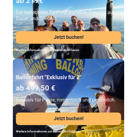
ab 219€
Der beliebteste Tarif mit perfekter Balance aus
Dauer und Erlebnis.
Jetzt buchen!
Weitere Informationen zur Ballonfahrt Classic
Unser Beststeller
Ballonfahrt "Exklusiv für 2"
ab 499,50 €
Exklusiv für Paare, romantisch und persönlich.
Jetzt buchen!
Weitere Informationen zur Ballonfahrt Exklusiv