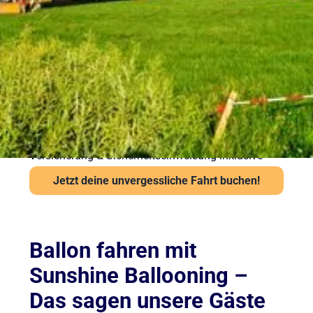
Sicherheit steht bei Sunshine Ballooning an erster
Stelle. Jede Ballonfahrt findet nur bei stabiler
Wetterlage statt. Unsere Piloten prüfen Wind und
Sicht vor jedem Start über das Flugwetteramt.
Wichtige Hinweise:
Ab 6 Jahren und mindestens 120 cm Körpergröße
Kein besonderes Schuhwerk erforderlich, aber
festes empfohlen
Auch bei leichter Höhenangst problemlos möglich
Versicherung & Sicherheitseinweisung inklusive
Jetzt deine unvergessliche Fahrt buchen!
Ballon fahren mit
Sunshine Ballooning –
Das sagen unsere Gäste