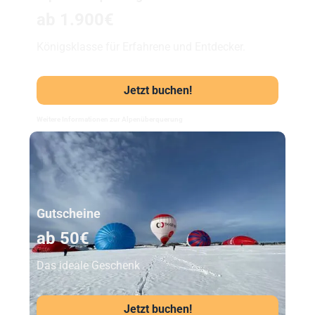
ab 1.900€
Königsklasse für Erfahrene und Entdecker.
Jetzt buchen!
Weitere Informationen zur Alpenüberquerung
Unser Beststeller
Gutscheine
ab 50€
Das ideale Geschenk
Jetzt buchen!