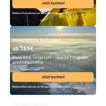
Jetzt buchen!
Weitere Informationen zur Ballonfahrt Exklusiv
Unser Beststeller
Morgendliche Ballonfahrt
ab 169€
Klarer Blick, ruhige Luft – ideal für Fotografen
und Frühaufsteher.
Jetzt buchen!
Weitere Informationen zur Morgendlichen Ballonfahrt
Alpenüberquerung