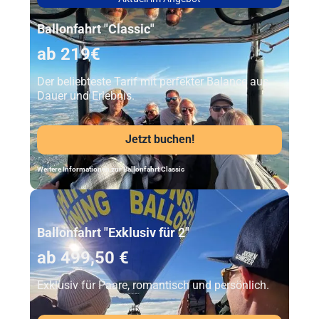
Ballonfahrt "Classic"
ab 219€
Der beliebteste Tarif mit perfekter Balance aus
Dauer und Erlebnis.
Jetzt buchen!
Weitere Informationen zur Ballonfahrt Classic
Unser Beststeller
Ballonfahrt "Exklusiv für 2"
ab 499,50 €
Exklusiv für Paare, romantisch und persönlich.