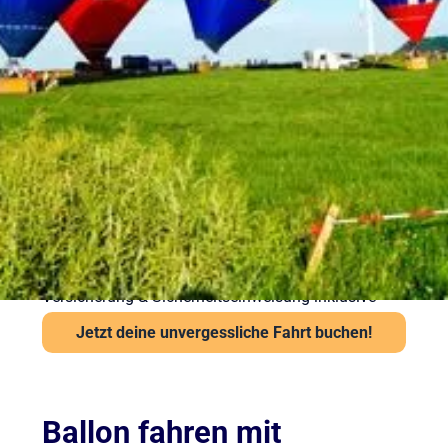
Ballonfahrt – Gut
vorbereitet in die Luft
Sicherheit steht bei Sunshine Ballooning an erster
Stelle. Jede Ballonfahrt findet nur bei stabiler
Wetterlage statt. Unsere Piloten prüfen Wind und
Sicht vor jedem Start über das Flugwetteramt.
Wichtige Hinweise:
Ab 6 Jahren und mindestens 120 cm Körpergröße
Kein besonderes Schuhwerk erforderlich, aber
festes empfohlen
Auch bei leichter Höhenangst problemlos möglich
Versicherung & Sicherheitseinweisung inklusive
Jetzt deine unvergessliche Fahrt buchen!
Ballon fahren mit