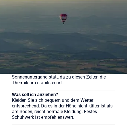
169 € (Morgenfahrt). Der Klassiker kostet ab 219 €
pro Person. Wir bieten aber auch weitere
verschiedene Pakete für unsere Ballonfahrten an,
sehen Sie sich gerne auf der Webseite um.
Wie lange dauert eine Ballonfahrt?
Die reine Fahrzeit beträgt in der Regel etwa 60 bis
90 Minuten, das gesamte Erlebnis inklusive
Vorbereitung und Taufe dauert ca. 3-4 Stunden.
Wann ist die beste Zeit für eine Ballonfahrt?
Ballonfahrten finden meist früh morgens nach
Sonnenaufgang oder am späten Nachmittag vor
Sonnenuntergang statt, da zu diesen Zeiten die
Thermik am stabilsten ist.
Was soll ich anziehen?
Kleiden Sie sich bequem und dem Wetter
entsprechend. Da es in der Höhe nicht kälter ist als
am Boden, reicht normale Kleidung. Festes
Schuhwerk ist empfehlenswert.