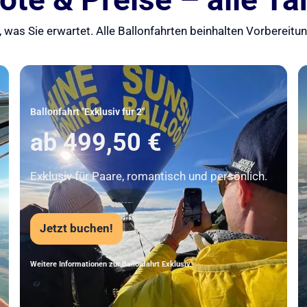
 was Sie erwartet. Alle Ballonfahrten beinhalten Vorbereit
Unser Beststeller
Ballonfahrt "Exklusiv für 2"
ab 499,50 €
Exklusiv für Paare, romantisch und persönlich.
Jetzt buchen!
Weitere Informationen zur Ballonfahrt Exklusiv