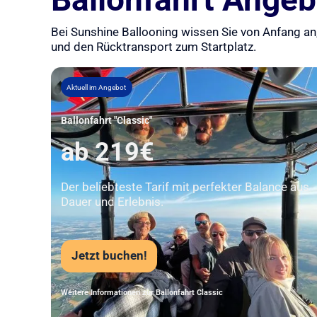
Bei Sunshine Ballooning wissen Sie von Anfang an,
und den Rücktransport zum Startplatz.
Aktuell im Angebot
Ballonfahrt "Classic"
ab 219€
Der beliebteste Tarif mit perfekter Balance aus
Dauer und Erlebnis.
Jetzt buchen!
Weitere Informationen zur Ballonfahrt Classic