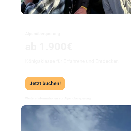
Alpenüberquerung
ab 1.900€
Königsklasse für Erfahrene und Entdecker.
Jetzt buchen!
Weitere Informationen zur Alpenüberquerung