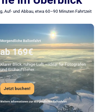
ung, Auf- und Abbau, etwa 60–90 Minuten Fahrtzeit
Unser Beststeller
Morgendliche Ballonfahrt
ab 169€
Klarer Blick, ruhige Luft – ideal für Fotografen
und Frühaufsteher.
Jetzt buchen!
Weitere Informationen zur Morgendlichen Ballonfahrt