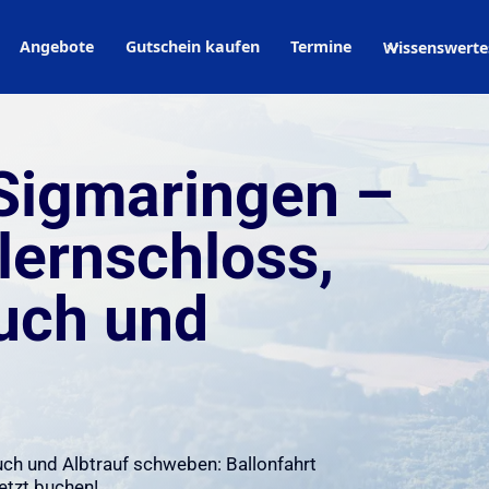
Angebote
Gutschein kaufen
Termine
Wissenswerte
 Sigmaringen –
lernschloss,
uch und
ch und Albtrauf schweben: Ballonfahrt
etzt buchen!