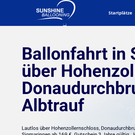
Startplätze
Ballonfahrt in
über Hohenzol
Donaudurchbr
Albtrauf
Lautlos über Hohenzollernschloss, Donaudurchbru
Sigmaringen ab 169 €. Gutschein 3 Jahre gültig. J