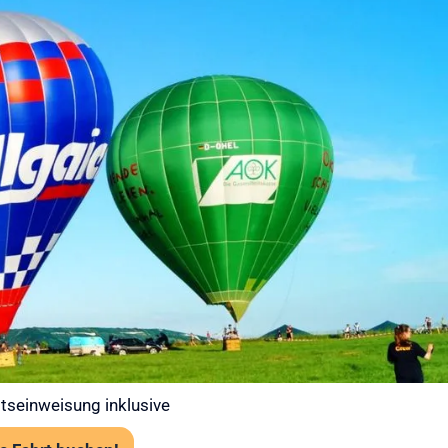
 bei Ihrer
t – Gut
 in die Luft
 Ballooning an erster Stelle. Jede
abiler Wetterlage statt. Unsere Piloten prüfen
art über das Flugwetteramt.
tens 120 cm Körpergröße
rk erforderlich, aber festes empfohlen
angst problemlos möglich
tseinweisung inklusive