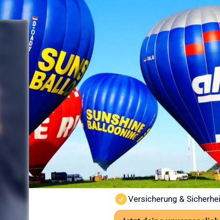
Sicherheit
Ballonfahr
vorbereitet
Sicherheit steht bei Sunshine
Ballonfahrt findet nur bei st
Wind und Sicht vor jedem St
Wichtige Hinweise:
Ab 6 Jahren und mindes
Kein besonderes Schuhwe
Auch bei leichter Höhen
Versicherung & Sicherhei