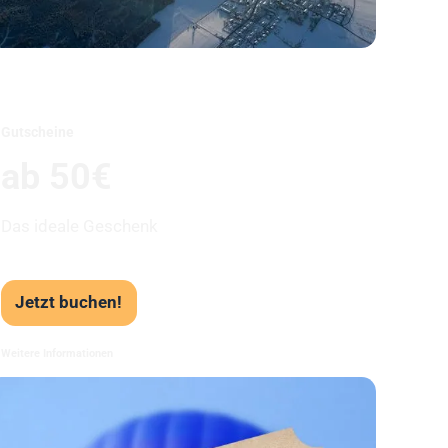
Unser Beststeller
Gutscheine
ab 50€
Das ideale Geschenk
Jetzt buchen!
Weitere Informationen