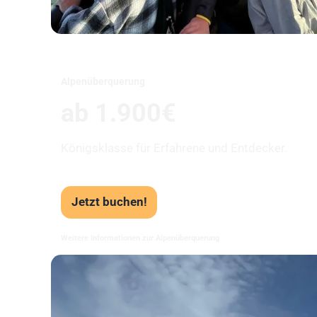
Alpenüberquerung
ab 1.900€
Königsklasse für Erfahrene und Entdecker.
Jetzt buchen!
Weitere Informationen zur Alpenüberquerung