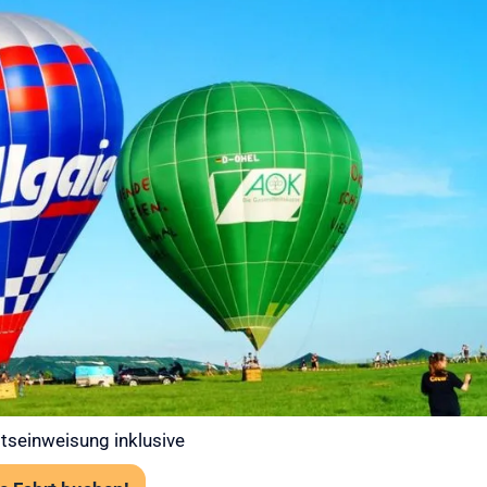
 bei Ihrer
t – Gut
 in die Luft
 Ballooning an erster Stelle. Jede
abiler Wetterlage statt. Unsere Piloten prüfen
art über das Flugwetteramt.
tens 120 cm Körpergröße
rk erforderlich, aber festes empfohlen
angst problemlos möglich
tseinweisung inklusive