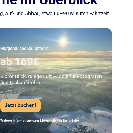
ung, Auf- und Abbau, etwa 60–90 Minuten Fahrtzeit
Unser Beststeller
Morgendliche Ballonfahrt
ab 169€
Klarer Blick, ruhige Luft – ideal für Fotografen
und Frühaufsteher.
Jetzt buchen!
Weitere Informationen zur Morgendlichen Ballonfahrt