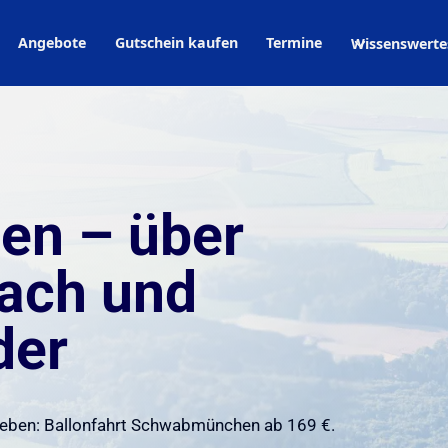
Angebote
Gutschein kaufen
Termine
Wissenswerte
n – über
tach und
der
weben: Ballonfahrt Schwabmünchen ab 169 €.