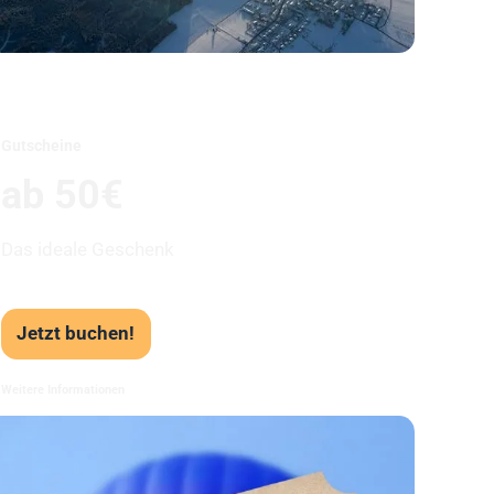
Unser Beststeller
Gutscheine
ab 50€
Das ideale Geschenk
Jetzt buchen!
Weitere Informationen