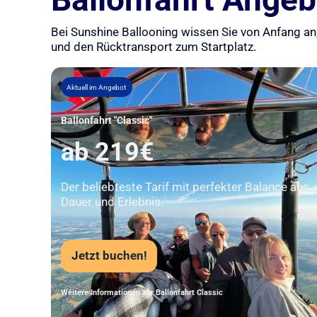
Bei Sunshine Ballooning wissen Sie von Anfang an,
und den Rücktransport zum Startplatz.
Aktuell im Angebot
Ballonfahrt "Classic"
ab 219€
Der beliebteste Tarif mit perfekter Balance aus
Dauer und Erlebnis.
Jetzt buchen!
Weitere Informationen zur Ballonfahrt Classic