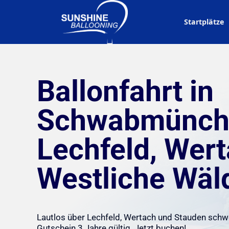
Startplätze
Ballonfahrt in
Schwabmünche
Lechfeld, Wer
Westliche Wäl
Lautlos über Lechfeld, Wertach und Stauden sch
Gutschein 3 Jahre gültig. Jetzt buchen!