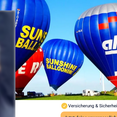
Sicherheit
Ballonfahr
vorbereitet
Sicherheit steht bei Sunshine
Ballonfahrt findet nur bei st
Wind und Sicht vor jedem St
Wichtige Hinweise:
Ab 6 Jahren und mindes
Kein besonderes Schuhwe
Auch bei leichter Höhen
Versicherung & Sicherhei