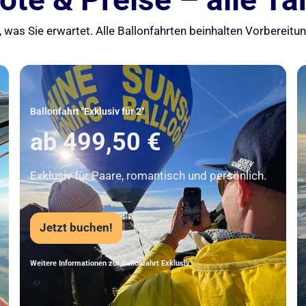
 was Sie erwartet. Alle Ballonfahrten beinhalten Vorbereit
Unser Beststeller
Ballonfahrt "Exklusiv für 2"
ab 499,50 €
Exklusiv für Paare, romantisch und persönlich.
Jetzt buchen!
Weitere Informationen zur Ballonfahrt Exklusiv