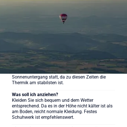
169 € (Morgenfahrt). Der Klassiker kostet ab 219 €
pro Person. Wir bieten aber auch weitere
verschiedene Pakete für unsere Ballonfahrten an,
sehen Sie sich gerne auf der Webseite um.
Wie lange dauert eine Ballonfahrt?
Die reine Fahrzeit beträgt in der Regel etwa 60 bis
90 Minuten, das gesamte Erlebnis inklusive
Vorbereitung und Taufe dauert ca. 3-4 Stunden.
Wann ist die beste Zeit für eine Ballonfahrt?
Ballonfahrten finden meist früh morgens nach
Sonnenaufgang oder am späten Nachmittag vor
Sonnenuntergang statt, da zu diesen Zeiten die
Thermik am stabilsten ist.
Was soll ich anziehen?
Kleiden Sie sich bequem und dem Wetter
entsprechend. Da es in der Höhe nicht kälter ist als
am Boden, reicht normale Kleidung. Festes
Schuhwerk ist empfehlenswert.