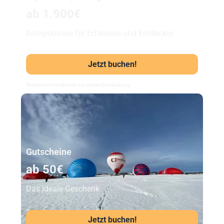
ab 1.900€
Königsklasse für Erfahrene und Entdecker.
Jetzt buchen!
Weitere Informationen zur Alpenüberquerung
Unser Beststeller
Gutscheine
ab 50€
Das ideale Geschenk
Jetzt buchen!