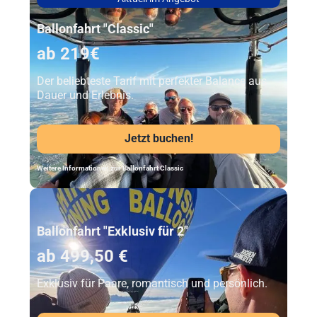
Ballonfahrt "Classic"
ab 219€
Der beliebteste Tarif mit perfekter Balance aus
Dauer und Erlebnis.
Jetzt buchen!
Weitere Informationen zur Ballonfahrt Classic
Unser Beststeller
Ballonfahrt "Exklusiv für 2"
ab 499,50 €
Exklusiv für Paare, romantisch und persönlich.