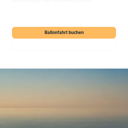
einem einzigartigen Geschenkgutschein.
Ballonfahrt buchen
Gutschein verschenken
Häufig gestellte Fragen
zu unseren Ballonfahrten
Was kostet eine Ballonfahrt?
Eine Ballonfahrt bei Sunshine Ballooning startet ab
169 € (Morgenfahrt). Der Klassiker kostet ab 219 €
pro Person. Wir bieten aber auch weitere