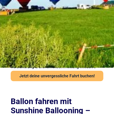
vorbereitet in die Luft
Sicherheit steht bei Sunshine Ballooning an erster
Stelle. Jede Ballonfahrt findet nur bei stabiler
Wetterlage statt. Unsere Piloten prüfen Wind und
Sicht vor jedem Start über das Flugwetteramt.
Wichtige Hinweise:
Ab 6 Jahren und mindestens 120 cm Körpergröße
Kein besonderes Schuhwerk erforderlich, aber
festes empfohlen
Auch bei leichter Höhenangst problemlos möglich
Versicherung & Sicherheitseinweisung inklusive
Jetzt deine unvergessliche Fahrt buchen!
Ballon fahren mit
Sunshine Ballooning –