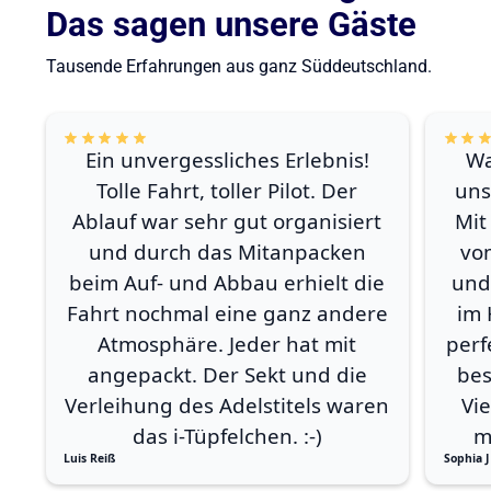
Das sagen unsere Gäste
Tausende Erfahrungen aus ganz Süddeutschland.
Ein unvergessliches Erlebnis!
Wa
Tolle Fahrt, toller Pilot. Der
uns
Ablauf war sehr gut organisiert
Mit
und durch das Mitanpacken
vo
beim Auf- und Abbau erhielt die
und
Fahrt nochmal eine ganz andere
im 
Atmosphäre. Jeder hat mit
perf
angepackt. Der Sekt und die
bes
Verleihung des Adelstitels waren
Vi
das i-Tüpfelchen. :-)
m
Luis Reiß
Sophia J