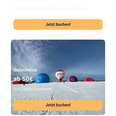
Königsklasse für Erfahrene und Entdecker.
Jetzt buchen!
Weitere Informationen zur Alpenüberquerung
Unser Beststeller
Gutscheine
ab 50€
Das ideale Geschenk
Jetzt buchen!
Weitere Informationen