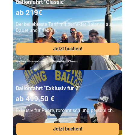
Ballonfahrt "Classic"
ab 219€
Der beliebteste Tarif mit perfekter Balance aus
Dauer und Erlebnis.
Jetzt buchen!
Weitere Informationen zur Ballonfahrt Classic
Unser Beststeller
Ballonfahrt "Exklusiv für 2"
ab 499,50 €
Exklusiv für Paare, romantisch und persönlich.
Jetzt buchen!