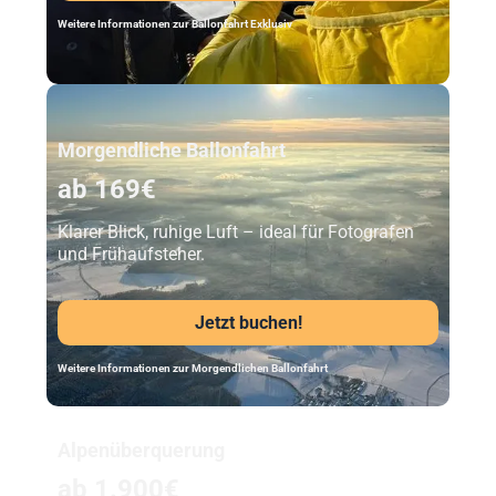
Weitere Informationen zur Ballonfahrt Exklusiv
Unser Beststeller
Morgendliche Ballonfahrt
ab 169€
Klarer Blick, ruhige Luft – ideal für Fotografen
und Frühaufsteher.
Jetzt buchen!
Weitere Informationen zur Morgendlichen Ballonfahrt
Alpenüberquerung
ab 1.900€