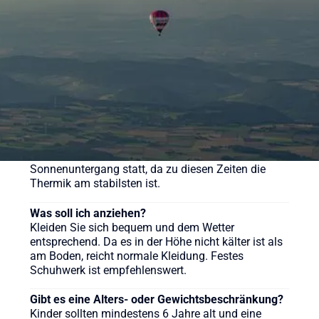
verschiedene Pakete für unsere Ballonfahrten an,
sehen Sie sich gerne auf der Webseite um.
Wie lange dauert eine Ballonfahrt?
Die reine Fahrzeit beträgt in der Regel etwa 60 bis
90 Minuten, das gesamte Erlebnis inklusive
Vorbereitung und Taufe dauert ca. 3-4 Stunden.
Wann ist die beste Zeit für eine Ballonfahrt?
Ballonfahrten finden meist früh morgens nach
Sonnenaufgang oder am späten Nachmittag vor
Sonnenuntergang statt, da zu diesen Zeiten die
Thermik am stabilsten ist.
Was soll ich anziehen?
Kleiden Sie sich bequem und dem Wetter
entsprechend. Da es in der Höhe nicht kälter ist als
am Boden, reicht normale Kleidung. Festes
Schuhwerk ist empfehlenswert.
Gibt es eine Alters- oder Gewichtsbeschränkung?
Kinder sollten mindestens 6 Jahre alt und eine