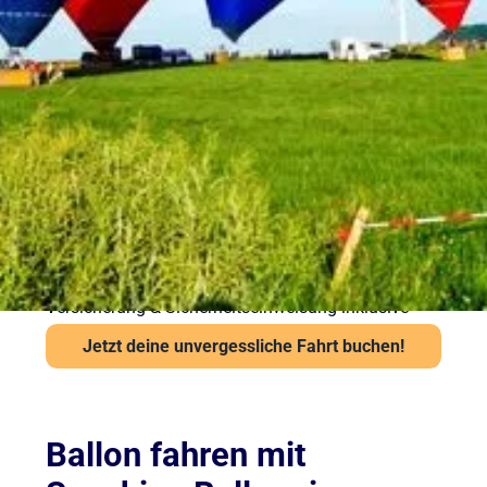
Ballonfahrt – Gut
vorbereitet in die Luft
Sicherheit steht bei Sunshine Ballooning an erster
Stelle. Jede Ballonfahrt findet nur bei stabiler
Wetterlage statt. Unsere Piloten prüfen Wind und
Sicht vor jedem Start über das Flugwetteramt.
Wichtige Hinweise:
Ab 6 Jahren und mindestens 120 cm Körpergröße
Kein besonderes Schuhwerk erforderlich, aber
festes empfohlen
Auch bei leichter Höhenangst problemlos möglich
Versicherung & Sicherheitseinweisung inklusive
Jetzt deine unvergessliche Fahrt buchen!
Ballon fahren mit