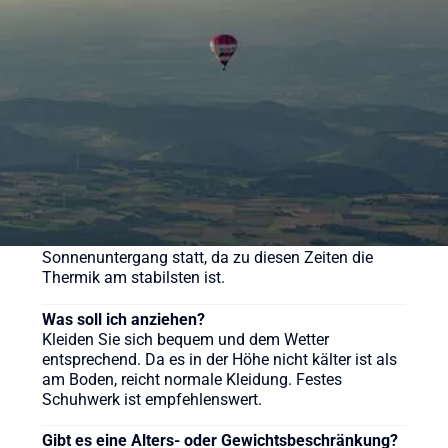
pro Person. Wir bieten aber auch weitere
verschiedene Pakete für unsere Ballonfahrten an,
sehen Sie sich gerne auf der Webseite um.
Wie lange dauert eine Ballonfahrt?
Die reine Fahrzeit beträgt in der Regel etwa 60 bis
90 Minuten, das gesamte Erlebnis inklusive
Vorbereitung und Taufe dauert ca. 3-4 Stunden.
Wann ist die beste Zeit für eine Ballonfahrt?
Ballonfahrten finden meist früh morgens nach
Sonnenaufgang oder am späten Nachmittag vor
Sonnenuntergang statt, da zu diesen Zeiten die
Thermik am stabilsten ist.
Was soll ich anziehen?
Kleiden Sie sich bequem und dem Wetter
entsprechend. Da es in der Höhe nicht kälter ist als
am Boden, reicht normale Kleidung. Festes
Schuhwerk ist empfehlenswert.
Gibt es eine Alters- oder Gewichtsbeschränkung?