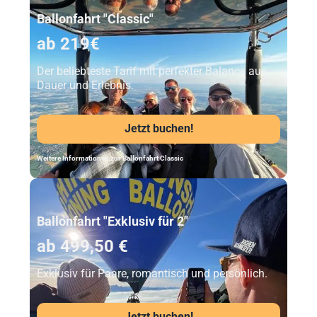
Ballonfahrt "Classic"
ab 219€
Der beliebteste Tarif mit perfekter Balance aus
Dauer und Erlebnis.
Jetzt buchen!
Weitere Informationen zur Ballonfahrt Classic
Unser Beststeller
Ballonfahrt "Exklusiv für 2"
ab 499,50 €
Exklusiv für Paare, romantisch und persönlich.