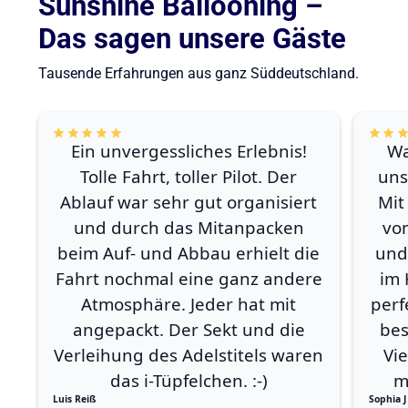
Sunshine Ballooning –
Das sagen unsere Gäste
Tausende Erfahrungen aus ganz Süddeutschland.
Ein unvergessliches Erlebnis!
Wa
Tolle Fahrt, toller Pilot. Der
uns
Ablauf war sehr gut organisiert
Mit
und durch das Mitanpacken
vo
beim Auf- und Abbau erhielt die
und
Fahrt nochmal eine ganz andere
im 
Atmosphäre. Jeder hat mit
perf
angepackt. Der Sekt und die
bes
Verleihung des Adelstitels waren
Vi
das i-Tüpfelchen. :-)
m
Luis Reiß
Sophia J