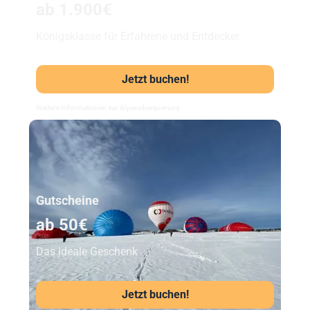
ab 1.900€
Königsklasse für Erfahrene und Entdecker.
Jetzt buchen!
Weitere Informationen zur Alpenüberquerung
Unser Beststeller
Gutscheine
ab 50€
Das ideale Geschenk
Jetzt buchen!