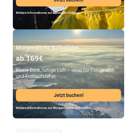
Jetzt buchen!
Weitere Informationen zur Ballonfahrt Exklusiv
Unser Beststeller
Morgendliche Ballonfahrt
ab 169€
Klarer Blick, ruhige Luft – ideal für Fotografen
und Frühaufsteher.
Jetzt buchen!
Weitere Informationen zur Morgendlichen Ballonfahrt
Alpenüberquerung