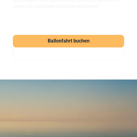
Ballonfahrt oder überraschen Sie Ihre Liebsten mit
einem einzigartigen Geschenkgutschein.
Ballonfahrt buchen
Gutschein verschenken
Häufig gestellte Fragen
zu unseren Ballonfahrten
Was kostet eine Ballonfahrt?
Eine Ballonfahrt bei Sunshine Ballooning startet ab
169 € (Morgenfahrt). Der Klassiker kostet ab 219 €