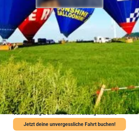
Sicherheit bei Ihrer
Ballonfahrt – Gut
vorbereitet in die Luft
Sicherheit steht bei Sunshine Ballooning an erster
Stelle. Jede Ballonfahrt findet nur bei stabiler
Wetterlage statt. Unsere Piloten prüfen Wind und
Sicht vor jedem Start über das Flugwetteramt.
Wichtige Hinweise:
Ab 6 Jahren und mindestens 120 cm Körpergröße
Kein besonderes Schuhwerk erforderlich, aber
festes empfohlen
Auch bei leichter Höhenangst problemlos möglich
Versicherung & Sicherheitseinweisung inklusive
Jetzt deine unvergessliche Fahrt buchen!