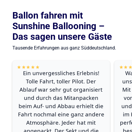
Ballon fahren mit
Sunshine Ballooning –
Das sagen unsere Gäste
Tausende Erfahrungen aus ganz Süddeutschland.
Ein unvergessliches Erlebnis!
Wa
Tolle Fahrt, toller Pilot. Der
uns
Ablauf war sehr gut organisiert
Mit
und durch das Mitanpacken
vo
beim Auf- und Abbau erhielt die
und
Fahrt nochmal eine ganz andere
im 
Atmosphäre. Jeder hat mit
perf
angepackt. Der Sekt und die
bes