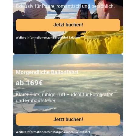
Exklusiv für Paare, romantisch und persönlich.
Jetzt buchen!
Weitere Informationen zur Ballonfahrt Exklusiv
Unser Beststeller
Morgendliche Ballonfahrt
ab 169€
Klarer Blick, ruhige Luft – ideal für Fotografen
und Frühaufsteher.
Jetzt buchen!
Weitere Informationen zur Morgendlichen Ballonfahrt