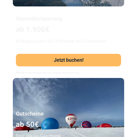
Alpenüberquerung
ab 1.900€
Königsklasse für Erfahrene und Entdecker.
Jetzt buchen!
Weitere Informationen zur Alpenüberquerung
Unser Beststeller
Gutscheine
ab 50€
Das ideale Geschenk