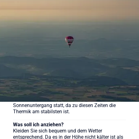
Was kostet eine Ballonfahrt?
Eine Ballonfahrt bei Sunshine Ballooning startet ab
169 € (Morgenfahrt). Der Klassiker kostet ab 219 €
pro Person. Wir bieten aber auch weitere
verschiedene Pakete für unsere Ballonfahrten an,
sehen Sie sich gerne auf der Webseite um.
Wie lange dauert eine Ballonfahrt?
Die reine Fahrzeit beträgt in der Regel etwa 60 bis
90 Minuten, das gesamte Erlebnis inklusive
Vorbereitung und Taufe dauert ca. 3-4 Stunden.
Wann ist die beste Zeit für eine Ballonfahrt?
Ballonfahrten finden meist früh morgens nach
Sonnenaufgang oder am späten Nachmittag vor
Sonnenuntergang statt, da zu diesen Zeiten die
Thermik am stabilsten ist.
Was soll ich anziehen?
Kleiden Sie sich bequem und dem Wetter
entsprechend. Da es in der Höhe nicht kälter ist als