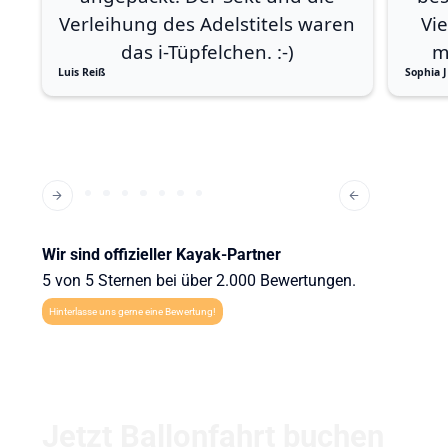
Verleihung des Adelstitels waren
Vi
das i-Tüpfelchen. :-)
m
Luis Reiß
Sophia J
Wir sind offizieller Kayak-Partner
5 von 5 Sternen bei über 2.000 Bewertungen.
Hinterlasse uns gerne eine Bewertung!
Jetzt Ballonfahrt buchen