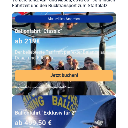
Vorbereitung, Auf- und Abbau, etwa 60–90 Minuten
Fahrtzeit und den Rücktransport zum Startplatz.
Aktuell im Angebot
Ballonfahrt "Classic"
ab 219€
Der beliebteste Tarif mit perfekter Balance aus
Dauer und Erlebnis.
Jetzt buchen!
Weitere Informationen zur Ballonfahrt Classic
Unser Beststeller
Ballonfahrt "Exklusiv für 2"
ab 499,50 €