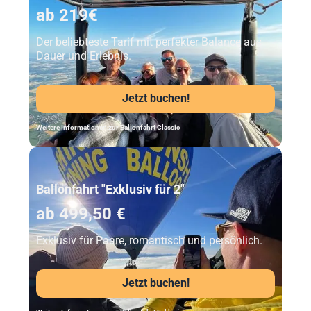
ab 219€
Der beliebteste Tarif mit perfekter Balance aus
Dauer und Erlebnis.
Jetzt buchen!
Weitere Informationen zur Ballonfahrt Classic
Unser Beststeller
Ballonfahrt "Exklusiv für 2"
ab 499,50 €
Exklusiv für Paare, romantisch und persönlich.
Jetzt buchen!