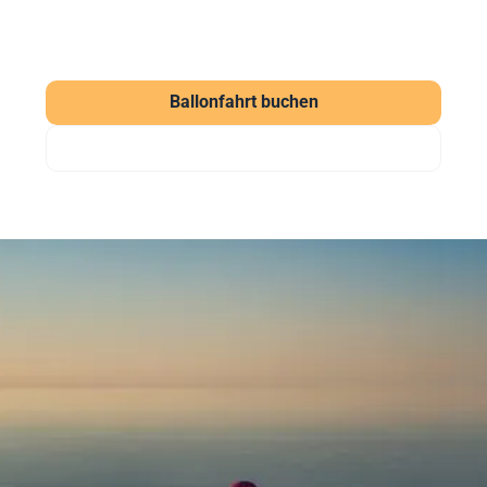
Ballonfahrt buchen
Gutschein verschenken
Häufig gestellte Fragen
zu unseren Ballonfahrten
Was kostet eine Ballonfahrt?
Eine Ballonfahrt bei Sunshine Ballooning startet ab
169 € (Morgenfahrt). Der Klassiker kostet ab 219 €
pro Person. Wir bieten aber auch weitere
verschiedene Pakete für unsere Ballonfahrten an,