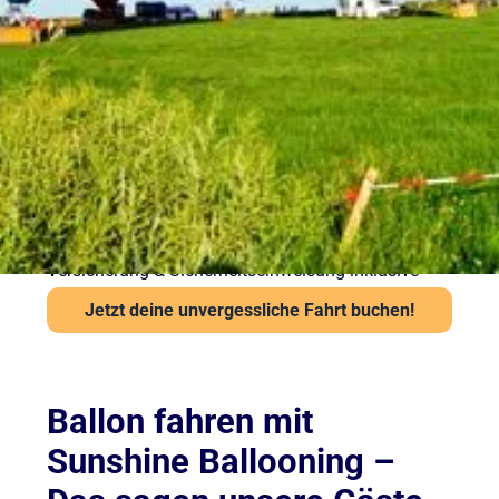
vorbereitet in die Luft
Sicherheit steht bei Sunshine Ballooning an erster
Stelle. Jede Ballonfahrt findet nur bei stabiler
Wetterlage statt. Unsere Piloten prüfen Wind und
Sicht vor jedem Start über das Flugwetteramt.
Wichtige Hinweise:
Ab 6 Jahren und mindestens 120 cm Körpergröße
Kein besonderes Schuhwerk erforderlich, aber
festes empfohlen
Auch bei leichter Höhenangst problemlos möglich
Versicherung & Sicherheitseinweisung inklusive
Jetzt deine unvergessliche Fahrt buchen!
Ballon fahren mit
Sunshine Ballooning –