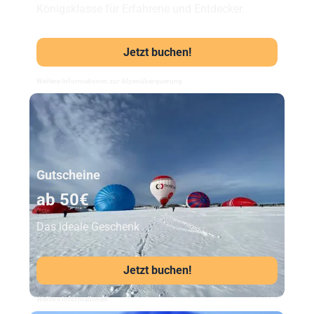
Königsklasse für Erfahrene und Entdecker.
Jetzt buchen!
Weitere Informationen zur Alpenüberquerung
Unser Beststeller
Gutscheine
ab 50€
Das ideale Geschenk
Jetzt buchen!
Weitere Informationen