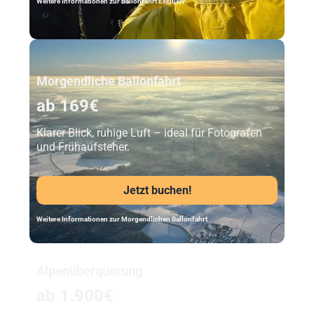
Weitere Informationen zur Ballonfahrt Exklusiv
Unser Beststeller
Morgendliche Ballonfahrt
ab 169€
Klarer Blick, ruhige Luft – ideal für Fotografen
und Frühaufsteher.
Jetzt buchen!
Weitere Informationen zur Morgendlichen Ballonfahrt
Alpenüberquerung
ab 1.900€