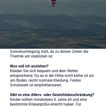
sehen Sie sich gerne auf der Webseite um.
Wie lange dauert eine Ballonfahrt?
Die reine Fahrzeit beträgt in der Regel etwa 60 bis
90 Minuten, das gesamte Erlebnis inklusive
Vorbereitung und Taufe dauert ca. 3-4 Stunden.
Wann ist die beste Zeit für eine Ballonfahrt?
Ballonfahrten finden meist früh morgens nach
Sonnenaufgang oder am späten Nachmittag vor
Sonnenuntergang statt, da zu diesen Zeiten die
Thermik am stabilsten ist.
Was soll ich anziehen?
Kleiden Sie sich bequem und dem Wetter
entsprechend. Da es in der Höhe nicht kälter ist als
am Boden, reicht normale Kleidung. Festes
Schuhwerk ist empfehlenswert.
Gibt es eine Alters- oder Gewichtsbeschränkung?
Kinder sollten mindestens 6 Jahre alt und eine
bestimmte Körpergröße erreicht haben. Für