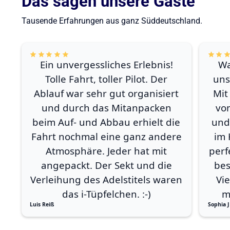
Das sagen unsere Gäste
Tausende Erfahrungen aus ganz Süddeutschland.
Ein unvergessliches Erlebnis!
Wa
Tolle Fahrt, toller Pilot. Der
uns
Ablauf war sehr gut organisiert
Mit
und durch das Mitanpacken
vo
beim Auf- und Abbau erhielt die
und
Fahrt nochmal eine ganz andere
im 
Atmosphäre. Jeder hat mit
perf
angepackt. Der Sekt und die
bes
Verleihung des Adelstitels waren
Vi
das i-Tüpfelchen. :-)
m
Luis Reiß
Sophia J