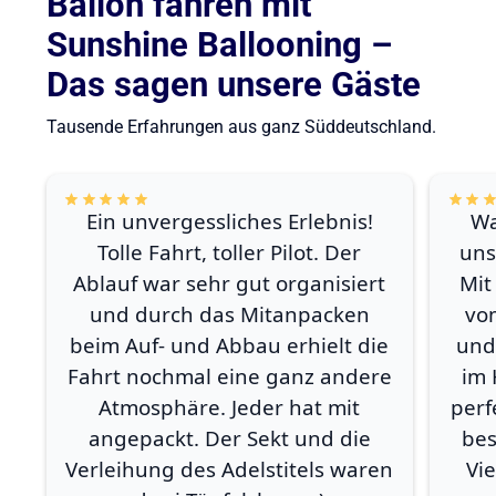
Ballon fahren mit
Sunshine Ballooning –
Das sagen unsere Gäste
Tausende Erfahrungen aus ganz Süddeutschland.
Ein unvergessliches Erlebnis!
Wa
Tolle Fahrt, toller Pilot. Der
uns
Ablauf war sehr gut organisiert
Mit
und durch das Mitanpacken
vo
beim Auf- und Abbau erhielt die
und
Fahrt nochmal eine ganz andere
im 
Atmosphäre. Jeder hat mit
perf
angepackt. Der Sekt und die
bes
Verleihung des Adelstitels waren
Vi