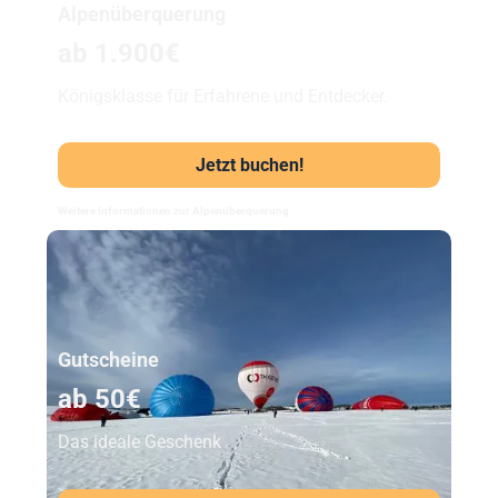
Alpenüberquerung
ab 1.900€
Königsklasse für Erfahrene und Entdecker.
Jetzt buchen!
Weitere Informationen zur Alpenüberquerung
Unser Beststeller
Gutscheine
ab 50€
Das ideale Geschenk