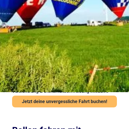
Sicherheit bei Ihrer
Ballonfahrt – Gut
vorbereitet in die Luft
Sicherheit steht bei Sunshine Ballooning an erster
Stelle. Jede Ballonfahrt findet nur bei stabiler
Wetterlage statt. Unsere Piloten prüfen Wind und
Sicht vor jedem Start über das Flugwetteramt.
Wichtige Hinweise:
Ab 6 Jahren und mindestens 120 cm Körpergröße
Kein besonderes Schuhwerk erforderlich, aber
festes empfohlen
Auch bei leichter Höhenangst problemlos möglich
Versicherung & Sicherheitseinweisung inklusive
Jetzt deine unvergessliche Fahrt buchen!