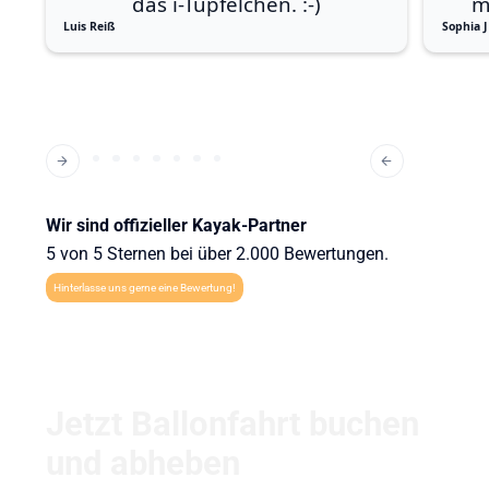
das i-Tüpfelchen. :-)
m
Luis Reiß
Sophia J
Wir sind offizieller Kayak-Partner
5 von 5 Sternen bei über 2.000 Bewertungen.
Hinterlasse uns gerne eine Bewertung!
Jetzt Ballonfahrt buchen
und abheben