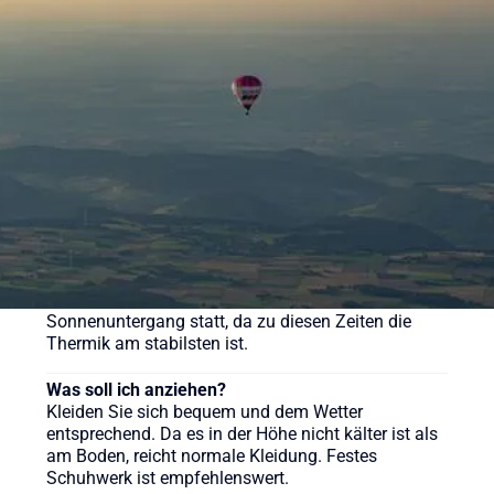
Eine Ballonfahrt bei Sunshine Ballooning startet ab
169 € (Morgenfahrt). Der Klassiker kostet ab 219 €
pro Person. Wir bieten aber auch weitere
verschiedene Pakete für unsere Ballonfahrten an,
sehen Sie sich gerne auf der Webseite um.
Wie lange dauert eine Ballonfahrt?
Die reine Fahrzeit beträgt in der Regel etwa 60 bis
90 Minuten, das gesamte Erlebnis inklusive
Vorbereitung und Taufe dauert ca. 3-4 Stunden.
Wann ist die beste Zeit für eine Ballonfahrt?
Ballonfahrten finden meist früh morgens nach
Sonnenaufgang oder am späten Nachmittag vor
Sonnenuntergang statt, da zu diesen Zeiten die
Thermik am stabilsten ist.
Was soll ich anziehen?
Kleiden Sie sich bequem und dem Wetter
entsprechend. Da es in der Höhe nicht kälter ist als
am Boden, reicht normale Kleidung. Festes
Schuhwerk ist empfehlenswert.