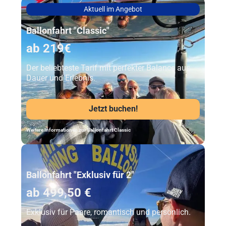
Aktuell im Angebot
Ballonfahrt "Classic"
ab 219€
Der beliebteste Tarif mit perfekter Balance aus
Dauer und Erlebnis.
Jetzt buchen!
Weitere Informationen zur Ballonfahrt Classic
Unser Beststeller
Ballonfahrt "Exklusiv für 2"
ab 499,50 €
Exklusiv für Paare, romantisch und persönlich.