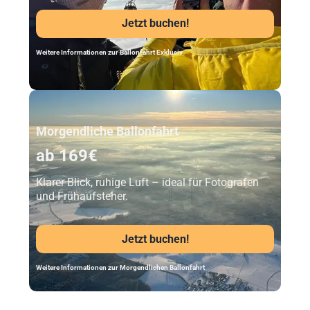
Jetzt buchen!
Weitere Informationen zur Ballonfahrt Exklusiv
Unser Beststeller
Morgendliche Ballonfahrt
ab 169€
Klarer Blick, ruhige Luft – ideal für Fotografen
und Frühaufsteher.
Jetzt buchen!
Weitere Informationen zur Morgendlichen Ballonfahrt