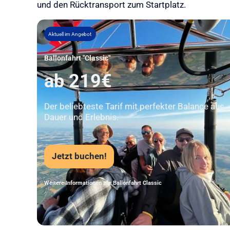
und den Rücktransport zum Startplatz.
Aktuell im Angebot
Ballonfahrt "Classic"
ab 219€
Der beliebteste Tarif mit perfekter Balance aus
Dauer und Erlebnis.
Jetzt buchen!
Weitere Informationen zur Ballonfahrt Classic