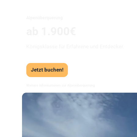
Alpenüberquerung
ab 1.900€
Königsklasse für Erfahrene und Entdecker.
Jetzt buchen!
Weitere Informationen zur Alpenüberquerung