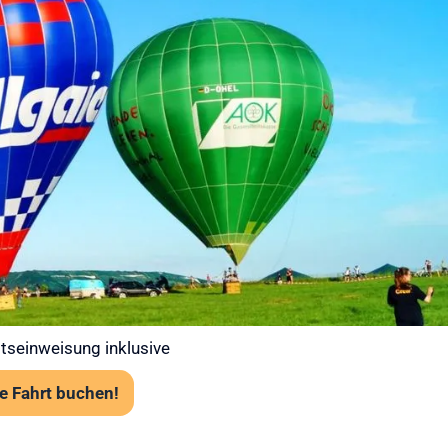
 bei Ihrer
t – Gut
 in die Luft
 Ballooning an erster Stelle. Jede
abiler Wetterlage statt. Unsere Piloten prüfen
art über das Flugwetteramt.
tens 120 cm Körpergröße
rk erforderlich, aber festes empfohlen
angst problemlos möglich
tseinweisung inklusive
e Fahrt buchen!