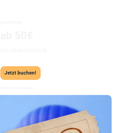
Unser Beststeller
Gutscheine
ab 50€
Das ideale Geschenk
Jetzt buchen!
Weitere Informationen