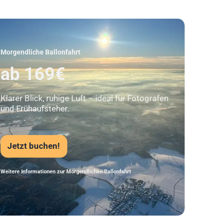
Unser Beststeller
Morgendliche Ballonfahrt
ab 169€
Klarer Blick, ruhige Luft – ideal für Fotografen
und Frühaufsteher.
Jetzt buchen!
Weitere Informationen zur Morgendlichen Ballonfahrt