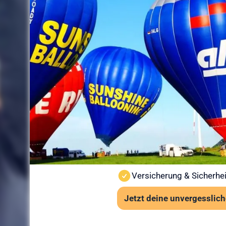
Sicherheit
Ballonfahr
vorbereitet
Sicherheit steht bei Sunshine
Ballonfahrt findet nur bei st
Wind und Sicht vor jedem St
Wichtige Hinweise:
Ab 6 Jahren und mindes
Kein besonderes Schuhwe
Auch bei leichter Höhen
Versicherung & Sicherhei
Jetzt deine unvergesslich