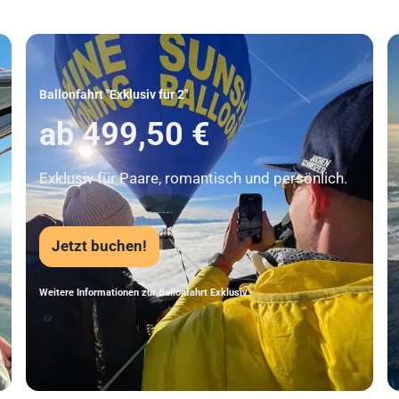
Unser Beststeller
Ballonfahrt "Exklusiv für 2"
ab 499,50 €
Exklusiv für Paare, romantisch und persönlich.
Jetzt buchen!
Weitere Informationen zur Ballonfahrt Exklusiv