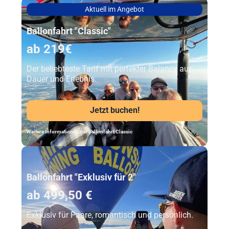
Aktuell im Angebot
Ballonfahrt "Classic"
ab 219€
Der beliebteste Tarif mit perfekter Balance aus
Dauer und Erlebnis.
Jetzt buchen!
Weitere Informationen zur Ballonfahrt Classic
Unser Beststeller
Ballonfahrt "Exklusiv für 2"
ab 499,50 €
Exklusiv für Paare, romantisch und persönlich.