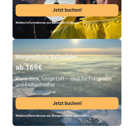
Jetzt buchen!
Weitere Informationen zur Ballonfahrt Exklusiv
Unser Beststeller
Morgendliche Ballonfahrt
ab 169€
Klarer Blick, ruhige Luft – ideal für Fotografen
und Frühaufsteher.
Jetzt buchen!
Weitere Informationen zur Morgendlichen Ballonfahrt