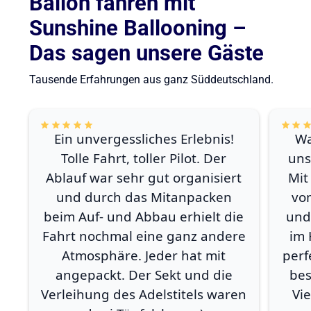
Ballon fahren mit
Sunshine Ballooning –
Das sagen unsere Gäste
Tausende Erfahrungen aus ganz Süddeutschland.
Ein unvergessliches Erlebnis!
Wa
Tolle Fahrt, toller Pilot. Der
uns
Ablauf war sehr gut organisiert
Mit
und durch das Mitanpacken
vo
beim Auf- und Abbau erhielt die
und
Fahrt nochmal eine ganz andere
im 
Atmosphäre. Jeder hat mit
perf
angepackt. Der Sekt und die
bes
Verleihung des Adelstitels waren
Vi