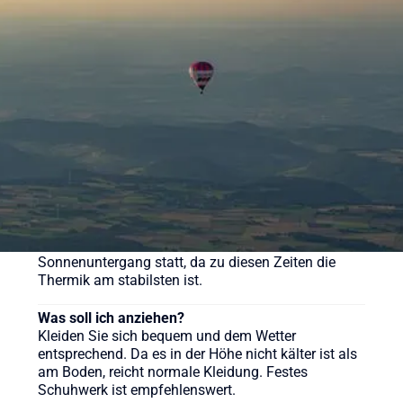
Eine Ballonfahrt bei Sunshine Ballooning startet ab
169 € (Morgenfahrt). Der Klassiker kostet ab 219 €
pro Person. Wir bieten aber auch weitere
verschiedene Pakete für unsere Ballonfahrten an,
sehen Sie sich gerne auf der Webseite um.
Wie lange dauert eine Ballonfahrt?
Die reine Fahrzeit beträgt in der Regel etwa 60 bis
90 Minuten, das gesamte Erlebnis inklusive
Vorbereitung und Taufe dauert ca. 3-4 Stunden.
Wann ist die beste Zeit für eine Ballonfahrt?
Ballonfahrten finden meist früh morgens nach
Sonnenaufgang oder am späten Nachmittag vor
Sonnenuntergang statt, da zu diesen Zeiten die
Thermik am stabilsten ist.
Was soll ich anziehen?
Kleiden Sie sich bequem und dem Wetter
entsprechend. Da es in der Höhe nicht kälter ist als
am Boden, reicht normale Kleidung. Festes
Schuhwerk ist empfehlenswert.