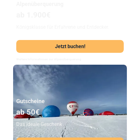
Alpenüberquerung
ab 1.900€
Königsklasse für Erfahrene und Entdecker.
Jetzt buchen!
Weitere Informationen zur Alpenüberquerung
Unser Beststeller
Gutscheine
ab 50€
Das ideale Geschenk