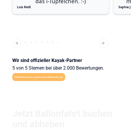
das i-Tüpfelchen. :-)
m
Luis Reiß
Sophia J
Wir sind offizieller Kayak-Partner
5 von 5 Sternen bei über 2.000 Bewertungen.
Hinterlasse uns gerne eine Bewertung!
Jetzt Ballonfahrt buchen
und abheben