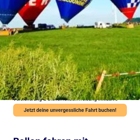
Sicherheit bei Ihrer
Ballonfahrt – Gut
vorbereitet in die Luft
Sicherheit steht bei Sunshine Ballooning an erster
Stelle. Jede Ballonfahrt findet nur bei stabiler
Wetterlage statt. Unsere Piloten prüfen Wind und
Sicht vor jedem Start über das Flugwetteramt.
Wichtige Hinweise:
Ab 6 Jahren und mindestens 120 cm Körpergröße
Kein besonderes Schuhwerk erforderlich, aber
festes empfohlen
Auch bei leichter Höhenangst problemlos möglich
Versicherung & Sicherheitseinweisung inklusive
Jetzt deine unvergessliche Fahrt buchen!