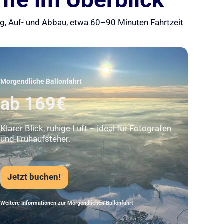
ung, Auf- und Abbau, etwa 60–90 Minuten Fahrtzeit
Unser Beststeller
Morgendliche Ballonfahrt
ab 169€
Klarer Blick, ruhige Luft – ideal für Fotografen
und Frühaufsteher.
Jetzt buchen!
Weitere Informationen zur Morgendlichen Ballonfahrt