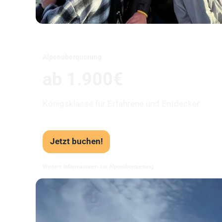
Alpenüberquerung
ab 1.900€
Königsklasse für Erfahrene und Entdecker.
Jetzt buchen!
Weitere Informationen zur Alpenüberquerung