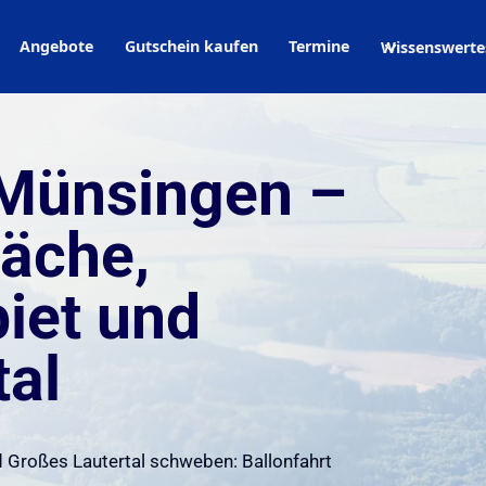
Angebote
Gutschein kaufen
Termine
Wissenswerte
 Münsingen –
läche,
iet und
tal
d Großes Lautertal schweben: Ballonfahrt