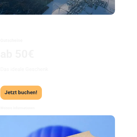
Unser Beststeller
Gutscheine
ab 50€
Das ideale Geschenk
Jetzt buchen!
Weitere Informationen