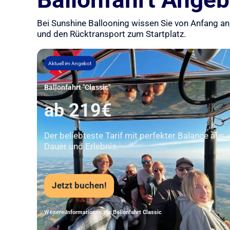
Bei Sunshine Ballooning wissen Sie von Anfang an,
und den Rücktransport zum Startplatz.
Aktuell im Angebot
Ballonfahrt "Classic"
ab 219€
Der beliebteste Tarif mit perfekter Balance aus
Dauer und Erlebnis.
Jetzt buchen!
Weitere Informationen zur Ballonfahrt Classic