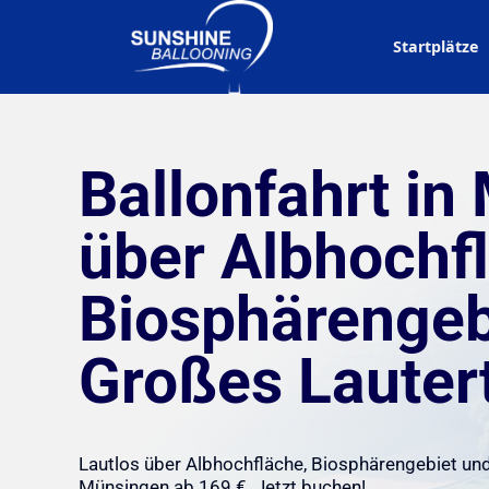
Startplätze
Ballonfahrt in
über Albhochf
Biosphärengeb
Großes Lauter
Lautlos über Albhochfläche, Biosphärengebiet un
Münsingen ab 169 €. Jetzt buchen!