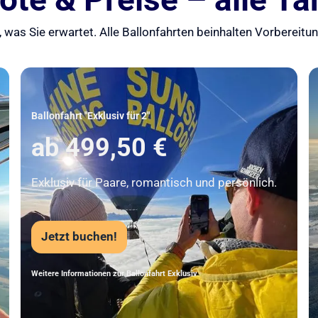
 was Sie erwartet. Alle Ballonfahrten beinhalten Vorbereit
Unser Beststeller
Ballonfahrt "Exklusiv für 2"
ab 499,50 €
Exklusiv für Paare, romantisch und persönlich.
Jetzt buchen!
Weitere Informationen zur Ballonfahrt Exklusiv