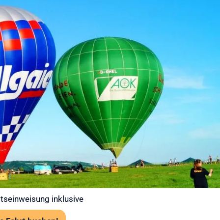
 bei Ihrer
t – Gut
 in die Luft
 Ballooning an erster Stelle. Jede
abiler Wetterlage statt. Unsere Piloten prüfen
art über das Flugwetteramt.
tens 120 cm Körpergröße
rk erforderlich, aber festes empfohlen
angst problemlos möglich
tseinweisung inklusive