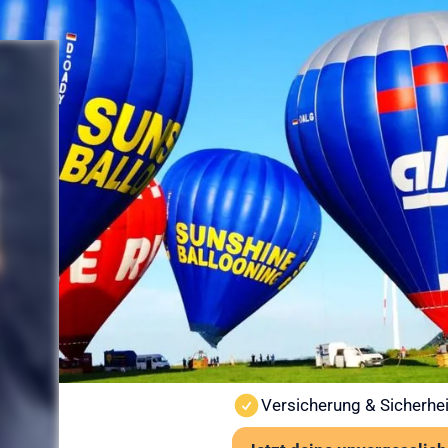
Sicherheit
Ballonfahr
vorbereitet
Sicherheit steht bei Sunshine
Ballonfahrt findet nur bei st
Wind und Sicht vor jedem St
Wichtige Hinweise:
Ab 6 Jahren und mindes
Kein besonderes Schuhwe
Auch bei leichter Höhen
Versicherung & Sicherhei