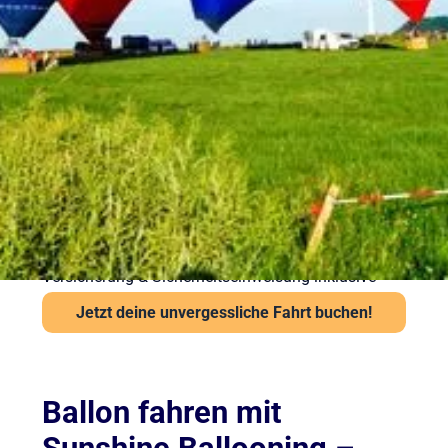
Ballonfahrt – Gut
vorbereitet in die Luft
Sicherheit steht bei Sunshine Ballooning an erster
Stelle. Jede Ballonfahrt findet nur bei stabiler
Wetterlage statt. Unsere Piloten prüfen Wind und
Sicht vor jedem Start über das Flugwetteramt.
Wichtige Hinweise:
Ab 6 Jahren und mindestens 120 cm Körpergröße
Kein besonderes Schuhwerk erforderlich, aber
festes empfohlen
Auch bei leichter Höhenangst problemlos möglich
Versicherung & Sicherheitseinweisung inklusive
Jetzt deine unvergessliche Fahrt buchen!
Ballon fahren mit