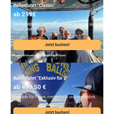
Ballonfahrt "Classic"
ab 219€
Der beliebteste Tarif mit perfekter Balance aus
Dauer und Erlebnis.
Jetzt buchen!
Weitere Informationen zur Ballonfahrt Classic
Unser Beststeller
Ballonfahrt "Exklusiv für 2"
ab 499,50 €
Exklusiv für Paare, romantisch und persönlich.
Jetzt buchen!