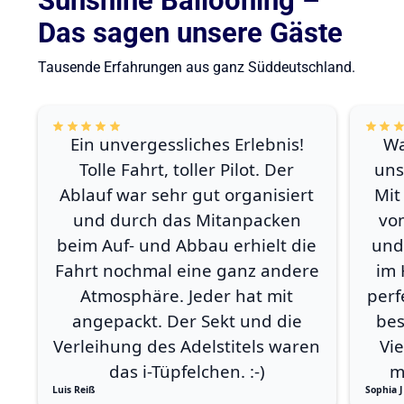
Sunshine Ballooning –
Das sagen unsere Gäste
Tausende Erfahrungen aus ganz Süddeutschland.
Ein unvergessliches Erlebnis!
Wa
Tolle Fahrt, toller Pilot. Der
uns
Ablauf war sehr gut organisiert
Mit
und durch das Mitanpacken
vo
beim Auf- und Abbau erhielt die
und
Fahrt nochmal eine ganz andere
im 
Atmosphäre. Jeder hat mit
perf
angepackt. Der Sekt und die
bes
Verleihung des Adelstitels waren
Vi
das i-Tüpfelchen. :-)
m
Luis Reiß
Sophia J