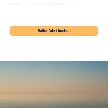
einem einzigartigen Geschenkgutschein.
Ballonfahrt buchen
Gutschein verschenken
Häufig gestellte Fragen
zu unseren Ballonfahrten
Was kostet eine Ballonfahrt?
Eine Ballonfahrt bei Sunshine Ballooning startet ab
169 € (Morgenfahrt). Der Klassiker kostet ab 219 €