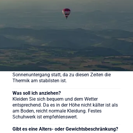
pro Person. Wir bieten aber auch weitere
verschiedene Pakete für unsere Ballonfahrten an,
sehen Sie sich gerne auf der Webseite um.
Wie lange dauert eine Ballonfahrt?
Die reine Fahrzeit beträgt in der Regel etwa 60 bis
90 Minuten, das gesamte Erlebnis inklusive
Vorbereitung und Taufe dauert ca. 3-4 Stunden.
Wann ist die beste Zeit für eine Ballonfahrt?
Ballonfahrten finden meist früh morgens nach
Sonnenaufgang oder am späten Nachmittag vor
Sonnenuntergang statt, da zu diesen Zeiten die
Thermik am stabilsten ist.
Was soll ich anziehen?
Kleiden Sie sich bequem und dem Wetter
entsprechend. Da es in der Höhe nicht kälter ist als
am Boden, reicht normale Kleidung. Festes
Schuhwerk ist empfehlenswert.
Gibt es eine Alters- oder Gewichtsbeschränkung?