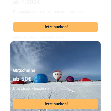
ab 1.900€
Königsklasse für Erfahrene und Entdecker.
Jetzt buchen!
Weitere Informationen zur Alpenüberquerung
Unser Beststeller
Gutscheine
ab 50€
Das ideale Geschenk
Jetzt buchen!