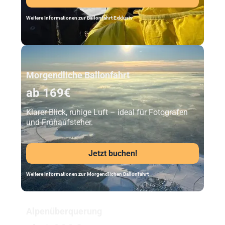
Weitere Informationen zur Ballonfahrt Exklusiv
Unser Beststeller
Morgendliche Ballonfahrt
ab 169€
Klarer Blick, ruhige Luft – ideal für Fotografen
und Frühaufsteher.
Jetzt buchen!
Weitere Informationen zur Morgendlichen Ballonfahrt
Alpenüberquerung