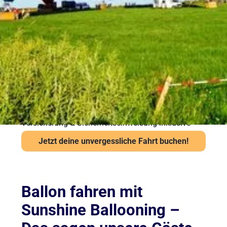
vorbereitet in die Luft
Sicherheit steht bei Sunshine Ballooning an erster
Stelle. Jede Ballonfahrt findet nur bei stabiler
Wetterlage statt. Unsere Piloten prüfen Wind und
Sicht vor jedem Start über das Flugwetteramt.
Wichtige Hinweise:
Ab 6 Jahren und mindestens 120 cm Körpergröße
Kein besonderes Schuhwerk erforderlich, aber
festes empfohlen
Auch bei leichter Höhenangst problemlos möglich
Versicherung & Sicherheitseinweisung inklusive
Jetzt deine unvergessliche Fahrt buchen!
Ballon fahren mit
Sunshine Ballooning –