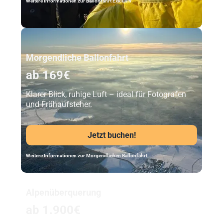
Weitere Informationen zur Ballonfahrt Exklusiv
Unser Beststeller
Morgendliche Ballonfahrt
ab 169€
Klarer Blick, ruhige Luft – ideal für Fotografen
und Frühaufsteher.
Jetzt buchen!
Weitere Informationen zur Morgendlichen Ballonfahrt
Alpenüberquerung
ab 1.900€