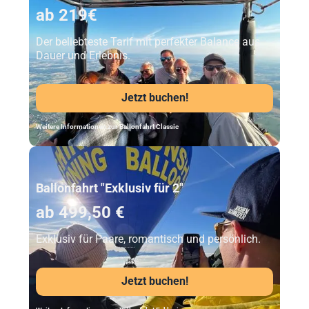
ab 219€
Der beliebteste Tarif mit perfekter Balance aus
Dauer und Erlebnis.
Jetzt buchen!
Weitere Informationen zur Ballonfahrt Classic
Unser Beststeller
Ballonfahrt "Exklusiv für 2"
ab 499,50 €
Exklusiv für Paare, romantisch und persönlich.
Jetzt buchen!