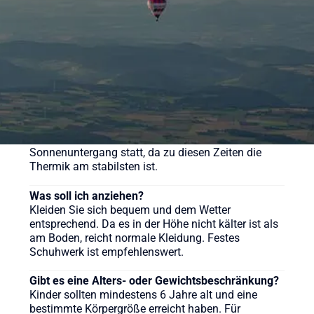
sehen Sie sich gerne auf der Webseite um.
Wie lange dauert eine Ballonfahrt?
Die reine Fahrzeit beträgt in der Regel etwa 60 bis
90 Minuten, das gesamte Erlebnis inklusive
Vorbereitung und Taufe dauert ca. 3-4 Stunden.
Wann ist die beste Zeit für eine Ballonfahrt?
Ballonfahrten finden meist früh morgens nach
Sonnenaufgang oder am späten Nachmittag vor
Sonnenuntergang statt, da zu diesen Zeiten die
Thermik am stabilsten ist.
Was soll ich anziehen?
Kleiden Sie sich bequem und dem Wetter
entsprechend. Da es in der Höhe nicht kälter ist als
am Boden, reicht normale Kleidung. Festes
Schuhwerk ist empfehlenswert.
Gibt es eine Alters- oder Gewichtsbeschränkung?
Kinder sollten mindestens 6 Jahre alt und eine
bestimmte Körpergröße erreicht haben. Für