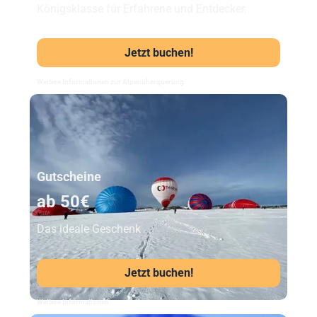
Königsklasse für Erfahrene und Entdecker.
Jetzt buchen!
Weitere Informationen zur Alpenüberquerung
Unser Beststeller
Gutscheine
ab 50€
Das ideale Geschenk
Jetzt buchen!
Weitere Informationen