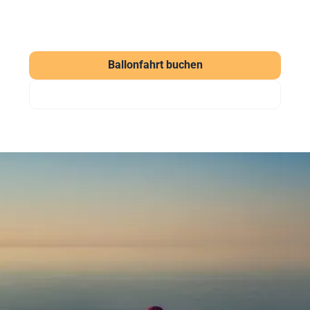
Ballonfahrt buchen
Gutschein verschenken
Häufig gestellte Fragen
zu unseren Ballonfahrten
Was kostet eine Ballonfahrt?
Eine Ballonfahrt bei Sunshine Ballooning startet ab
169 € (Morgenfahrt). Der Klassiker kostet ab 219 €
pro Person. Wir bieten aber auch weitere
verschiedene Pakete für unsere Ballonfahrten an,