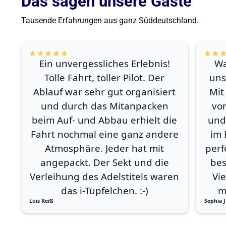
Das sagen unsere Gäste
Tausende Erfahrungen aus ganz Süddeutschland.
Ein unvergessliches Erlebnis!
Wa
Tolle Fahrt, toller Pilot. Der
uns
Ablauf war sehr gut organisiert
Mit
und durch das Mitanpacken
vo
beim Auf- und Abbau erhielt die
und
Fahrt nochmal eine ganz andere
im 
Atmosphäre. Jeder hat mit
perf
angepackt. Der Sekt und die
bes
Verleihung des Adelstitels waren
Vi
das i-Tüpfelchen. :-)
m
Luis Reiß
Sophia J