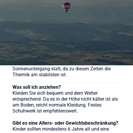
verschiedene Pakete für unsere Ballonfahrten an,
sehen Sie sich gerne auf der Webseite um.
Wie lange dauert eine Ballonfahrt?
Die reine Fahrzeit beträgt in der Regel etwa 60 bis
90 Minuten, das gesamte Erlebnis inklusive
Vorbereitung und Taufe dauert ca. 3-4 Stunden.
Wann ist die beste Zeit für eine Ballonfahrt?
Ballonfahrten finden meist früh morgens nach
Sonnenaufgang oder am späten Nachmittag vor
Sonnenuntergang statt, da zu diesen Zeiten die
Thermik am stabilsten ist.
Was soll ich anziehen?
Kleiden Sie sich bequem und dem Wetter
entsprechend. Da es in der Höhe nicht kälter ist als
am Boden, reicht normale Kleidung. Festes
Schuhwerk ist empfehlenswert.
Gibt es eine Alters- oder Gewichtsbeschränkung?
Kinder sollten mindestens 6 Jahre alt und eine