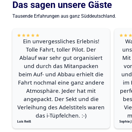
Das sagen unsere Gäste
Tausende Erfahrungen aus ganz Süddeutschland.
Ein unvergessliches Erlebnis!
Wa
Tolle Fahrt, toller Pilot. Der
uns
Ablauf war sehr gut organisiert
Mit
und durch das Mitanpacken
vo
beim Auf- und Abbau erhielt die
und
Fahrt nochmal eine ganz andere
im 
Atmosphäre. Jeder hat mit
perf
angepackt. Der Sekt und die
bes
Verleihung des Adelstitels waren
Vi
das i-Tüpfelchen. :-)
m
Luis Reiß
Sophia J