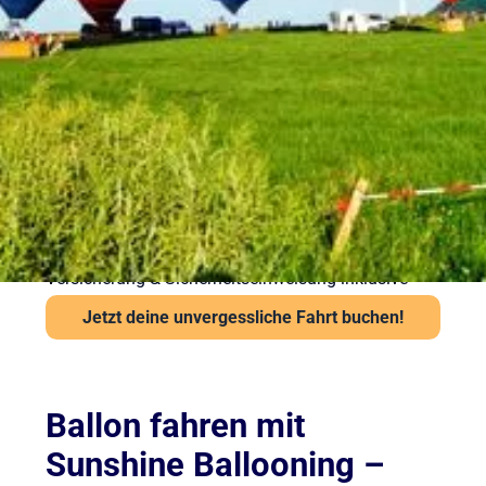
vorbereitet in die Luft
Sicherheit steht bei Sunshine Ballooning an erster
Stelle. Jede Ballonfahrt findet nur bei stabiler
Wetterlage statt. Unsere Piloten prüfen Wind und
Sicht vor jedem Start über das Flugwetteramt.
Wichtige Hinweise:
Ab 6 Jahren und mindestens 120 cm Körpergröße
Kein besonderes Schuhwerk erforderlich, aber
festes empfohlen
Auch bei leichter Höhenangst problemlos möglich
Versicherung & Sicherheitseinweisung inklusive
Jetzt deine unvergessliche Fahrt buchen!
Ballon fahren mit
Sunshine Ballooning –