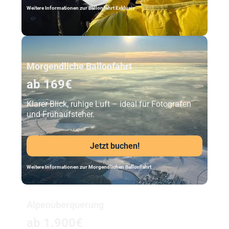
Weitere Informationen zur Ballonfahrt Exklusiv
Unser Beststeller
Morgendliche Ballonfahrt
ab 169€
Klarer Blick, ruhige Luft – ideal für Fotografen
und Frühaufsteher.
Jetzt buchen!
Weitere Informationen zur Morgendlichen Ballonfahrt
Alpenüberquerung
ab 1.900€