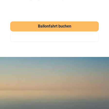
Ballonfahrt buchen
Gutschein verschenken
Häufig gestellte Fragen
zu unseren Ballonfahrten
Was kostet eine Ballonfahrt?
Eine Ballonfahrt bei Sunshine Ballooning startet ab
169 € (Morgenfahrt). Der Klassiker kostet ab 219 €
pro Person. Wir bieten aber auch weitere