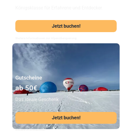
Königsklasse für Erfahrene und Entdecker.
Jetzt buchen!
Weitere Informationen zur Alpenüberquerung
Unser Beststeller
Gutscheine
ab 50€
Das ideale Geschenk
Jetzt buchen!
Weitere Informationen