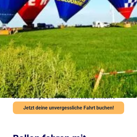
Sicherheit bei Ihrer
Ballonfahrt – Gut
vorbereitet in die Luft
Sicherheit steht bei Sunshine Ballooning an erster
Stelle. Jede Ballonfahrt findet nur bei stabiler
Wetterlage statt. Unsere Piloten prüfen Wind und
Sicht vor jedem Start über das Flugwetteramt.
Wichtige Hinweise:
Ab 6 Jahren und mindestens 120 cm Körpergröße
Kein besonderes Schuhwerk erforderlich, aber
festes empfohlen
Auch bei leichter Höhenangst problemlos möglich
Versicherung & Sicherheitseinweisung inklusive
Jetzt deine unvergessliche Fahrt buchen!