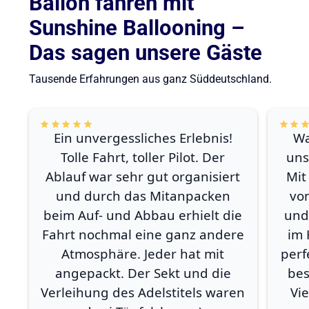
Ballon fahren mit
Sunshine Ballooning –
Das sagen unsere Gäste
Tausende Erfahrungen aus ganz Süddeutschland.
Ein unvergessliches Erlebnis!
Wa
Tolle Fahrt, toller Pilot. Der
uns
Ablauf war sehr gut organisiert
Mit
und durch das Mitanpacken
vo
beim Auf- und Abbau erhielt die
und
Fahrt nochmal eine ganz andere
im 
Atmosphäre. Jeder hat mit
perf
angepackt. Der Sekt und die
bes
Verleihung des Adelstitels waren
Vi