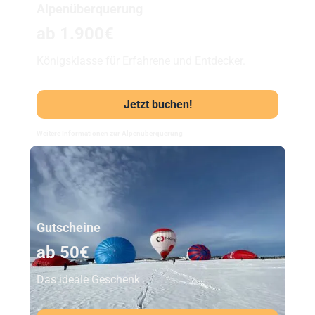
Alpenüberquerung
ab 1.900€
Königsklasse für Erfahrene und Entdecker.
Jetzt buchen!
Weitere Informationen zur Alpenüberquerung
Unser Beststeller
Gutscheine
ab 50€
Das ideale Geschenk