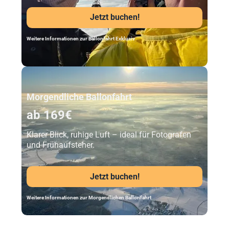
Jetzt buchen!
Weitere Informationen zur Ballonfahrt Exklusiv
Unser Beststeller
Morgendliche Ballonfahrt
ab 169€
Klarer Blick, ruhige Luft – ideal für Fotografen
und Frühaufsteher.
Jetzt buchen!
Weitere Informationen zur Morgendlichen Ballonfahrt