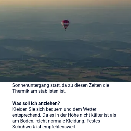
Eine Ballonfahrt bei Sunshine Ballooning startet ab
169 € (Morgenfahrt). Der Klassiker kostet ab 219 €
pro Person. Wir bieten aber auch weitere
verschiedene Pakete für unsere Ballonfahrten an,
sehen Sie sich gerne auf der Webseite um.
Wie lange dauert eine Ballonfahrt?
Die reine Fahrzeit beträgt in der Regel etwa 60 bis
90 Minuten, das gesamte Erlebnis inklusive
Vorbereitung und Taufe dauert ca. 3-4 Stunden.
Wann ist die beste Zeit für eine Ballonfahrt?
Ballonfahrten finden meist früh morgens nach
Sonnenaufgang oder am späten Nachmittag vor
Sonnenuntergang statt, da zu diesen Zeiten die
Thermik am stabilsten ist.
Was soll ich anziehen?
Kleiden Sie sich bequem und dem Wetter
entsprechend. Da es in der Höhe nicht kälter ist als
am Boden, reicht normale Kleidung. Festes
Schuhwerk ist empfehlenswert.