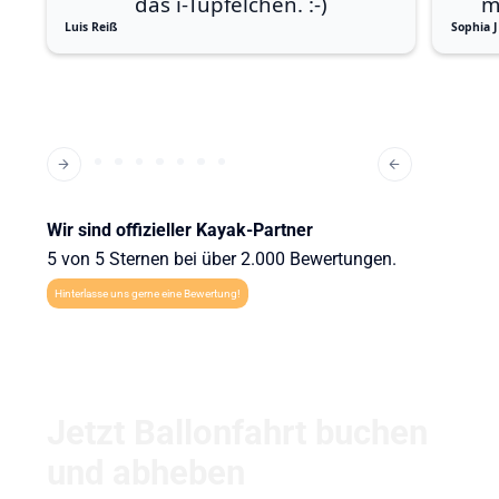
das i-Tüpfelchen. :-)
m
Luis Reiß
Sophia J
Wir sind offizieller Kayak-Partner
5 von 5 Sternen bei über 2.000 Bewertungen.
Hinterlasse uns gerne eine Bewertung!
Jetzt Ballonfahrt buchen
und abheben