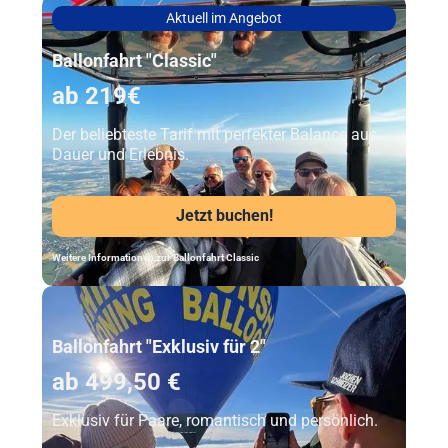
Aktuell im Angebot
Ballonfahrt "Classic"
ab 219€
Der beliebteste Tarif mit perfekter Balance aus
Dauer und Erlebnis.
Jetzt buchen!
Weitere Informationen zur Ballonfahrt Classic
Unser Beststeller
Ballonfahrt "Exklusiv für 2"
ab 499,50 €
Exklusiv für Paare, romantisch und persönlich.