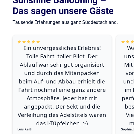
Sunshine Ballooning –
Das sagen unsere Gäste
Tausende Erfahrungen aus ganz Süddeutschland.
Ein unvergessliches Erlebnis!
Wa
Tolle Fahrt, toller Pilot. Der
uns
Ablauf war sehr gut organisiert
Mit
und durch das Mitanpacken
vo
beim Auf- und Abbau erhielt die
und
Fahrt nochmal eine ganz andere
im 
Atmosphäre. Jeder hat mit
perf
angepackt. Der Sekt und die
bes
Verleihung des Adelstitels waren
Vi
das i-Tüpfelchen. :-)
m
Luis Reiß
Sophia J