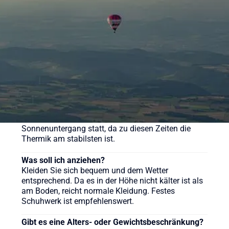
pro Person. Wir bieten aber auch weitere
verschiedene Pakete für unsere Ballonfahrten an,
sehen Sie sich gerne auf der Webseite um.
Wie lange dauert eine Ballonfahrt?
Die reine Fahrzeit beträgt in der Regel etwa 60 bis
90 Minuten, das gesamte Erlebnis inklusive
Vorbereitung und Taufe dauert ca. 3-4 Stunden.
Wann ist die beste Zeit für eine Ballonfahrt?
Ballonfahrten finden meist früh morgens nach
Sonnenaufgang oder am späten Nachmittag vor
Sonnenuntergang statt, da zu diesen Zeiten die
Thermik am stabilsten ist.
Was soll ich anziehen?
Kleiden Sie sich bequem und dem Wetter
entsprechend. Da es in der Höhe nicht kälter ist als
am Boden, reicht normale Kleidung. Festes
Schuhwerk ist empfehlenswert.
Gibt es eine Alters- oder Gewichtsbeschränkung?