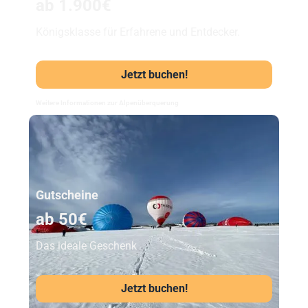
ab 1.900€
Königsklasse für Erfahrene und Entdecker.
Jetzt buchen!
Weitere Informationen zur Alpenüberquerung
Unser Beststeller
Gutscheine
ab 50€
Das ideale Geschenk
Jetzt buchen!