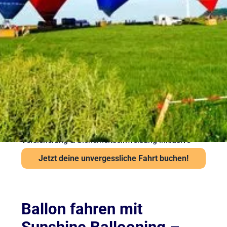
Ballonfahrt – Gut
vorbereitet in die Luft
Sicherheit steht bei Sunshine Ballooning an erster
Stelle. Jede Ballonfahrt findet nur bei stabiler
Wetterlage statt. Unsere Piloten prüfen Wind und
Sicht vor jedem Start über das Flugwetteramt.
Wichtige Hinweise:
Ab 6 Jahren und mindestens 120 cm Körpergröße
Kein besonderes Schuhwerk erforderlich, aber
festes empfohlen
Auch bei leichter Höhenangst problemlos möglich
Versicherung & Sicherheitseinweisung inklusive
Jetzt deine unvergessliche Fahrt buchen!
Ballon fahren mit