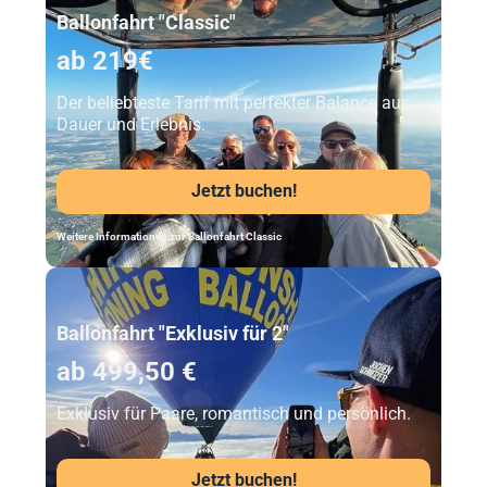
Ballonfahrt "Classic"
ab 219€
Der beliebteste Tarif mit perfekter Balance aus
Dauer und Erlebnis.
Jetzt buchen!
Weitere Informationen zur Ballonfahrt Classic
Unser Beststeller
Ballonfahrt "Exklusiv für 2"
ab 499,50 €
Exklusiv für Paare, romantisch und persönlich.
Jetzt buchen!