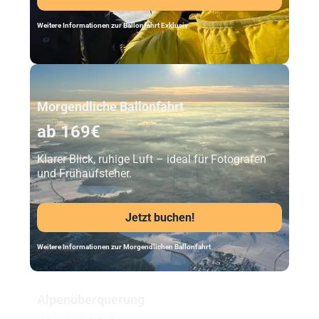
Weitere Informationen zur Ballonfahrt Exklusiv
Unser Beststeller
Morgendliche Ballonfahrt
ab 169€
Klarer Blick, ruhige Luft – ideal für Fotografen
und Frühaufsteher.
Jetzt buchen!
Weitere Informationen zur Morgendlichen Ballonfahrt
Alpenüberquerung