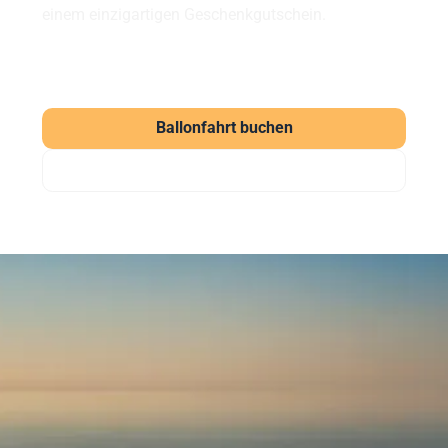
einem einzigartigen Geschenkgutschein.
Ballonfahrt buchen
Gutschein verschenken
Häufig gestellte Fragen
zu unseren Ballonfahrten
Was kostet eine Ballonfahrt?
Eine Ballonfahrt bei Sunshine Ballooning startet ab
169 € (Morgenfahrt). Der Klassiker kostet ab 219 €