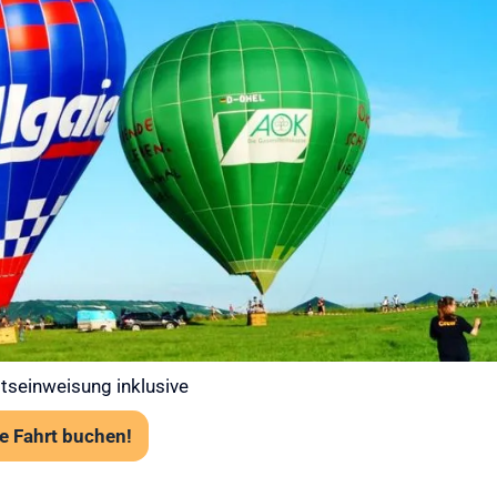
 bei Ihrer
t – Gut
 in die Luft
 Ballooning an erster Stelle. Jede
abiler Wetterlage statt. Unsere Piloten prüfen
art über das Flugwetteramt.
tens 120 cm Körpergröße
rk erforderlich, aber festes empfohlen
angst problemlos möglich
tseinweisung inklusive
e Fahrt buchen!