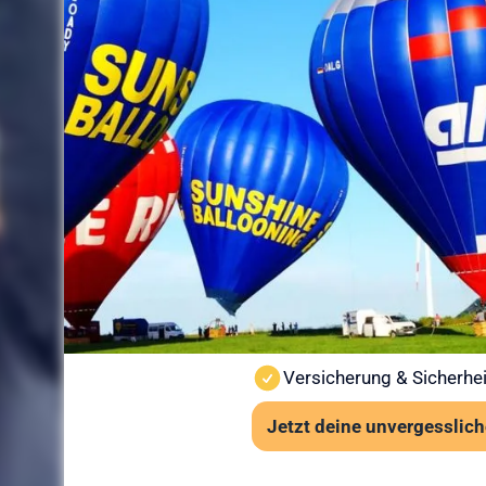
Sicherheit
Ballonfahr
vorbereitet
Sicherheit steht bei Sunshine
Ballonfahrt findet nur bei st
Wind und Sicht vor jedem St
Wichtige Hinweise:
Ab 6 Jahren und mindes
Kein besonderes Schuhwe
Auch bei leichter Höhen
Versicherung & Sicherhei
Jetzt deine unvergesslich