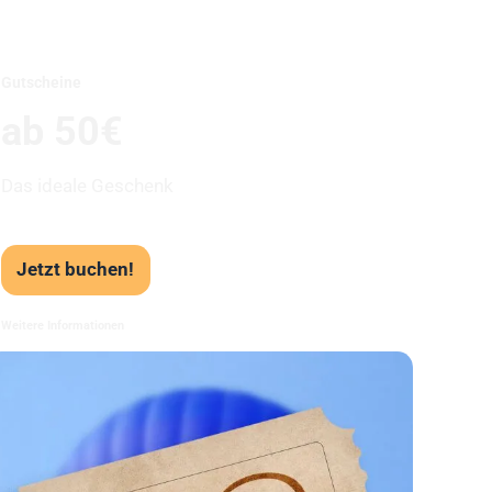
Unser Beststeller
Gutscheine
ab 50€
Das ideale Geschenk
Jetzt buchen!
Weitere Informationen