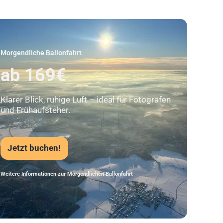
Unser Beststeller
Morgendliche Ballonfahrt
ab 169€
Klarer Blick, ruhige Luft – ideal für Fotografen
und Frühaufsteher.
Jetzt buchen!
Weitere Informationen zur Morgendlichen Ballonfahrt