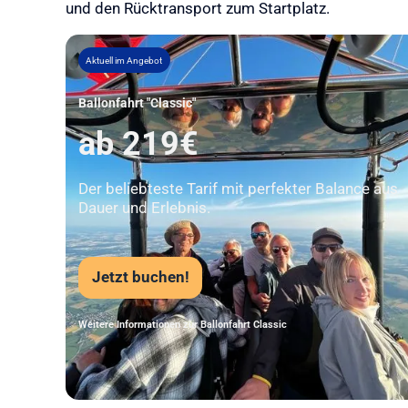
und den Rücktransport zum Startplatz.
Aktuell im Angebot
Ballonfahrt "Classic"
ab 219€
Der beliebteste Tarif mit perfekter Balance aus
Dauer und Erlebnis.
Jetzt buchen!
Weitere Informationen zur Ballonfahrt Classic