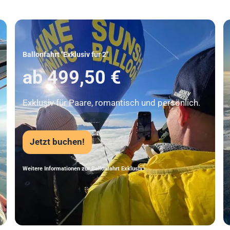
Unser Beststeller
Ballonfahrt "Exklusiv für 2"
ab 499,50 €
Exklusiv für Paare, romantisch und persönlich.
Jetzt buchen!
Weitere Informationen zur Ballonfahrt Exklusiv