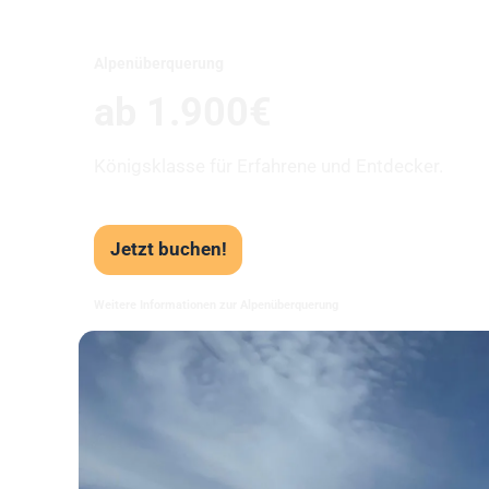
Alpenüberquerung
ab 1.900€
Königsklasse für Erfahrene und Entdecker.
Jetzt buchen!
Weitere Informationen zur Alpenüberquerung