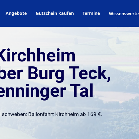
Angebote
Gutschein kaufen
Termine
Wissenswerte
 Kirchheim
ber Burg Teck,
enninger Tal
l schweben: Ballonfahrt Kirchheim ab 169 €.