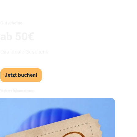
Unser Beststeller
Gutscheine
ab 50€
Das ideale Geschenk
Jetzt buchen!
Weitere Informationen