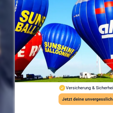
Sicherheit
Ballonfahr
vorbereitet
Sicherheit steht bei Sunshine
Ballonfahrt findet nur bei st
Wind und Sicht vor jedem St
Wichtige Hinweise:
Ab 6 Jahren und mindes
Kein besonderes Schuhwe
Auch bei leichter Höhen
Versicherung & Sicherhei
Jetzt deine unvergesslich