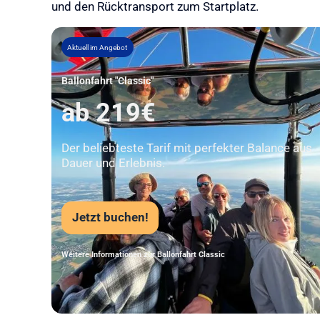
und den Rücktransport zum Startplatz.
Aktuell im Angebot
Ballonfahrt "Classic"
ab 219€
Der beliebteste Tarif mit perfekter Balance aus
Dauer und Erlebnis.
Jetzt buchen!
Weitere Informationen zur Ballonfahrt Classic