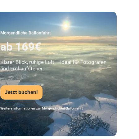
Unser Beststeller
Morgendliche Ballonfahrt
ab 169€
Klarer Blick, ruhige Luft – ideal für Fotografen
und Frühaufsteher.
Jetzt buchen!
Weitere Informationen zur Morgendlichen Ballonfahrt