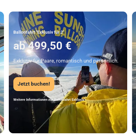
Unser Beststeller
Ballonfahrt "Exklusiv für 2"
ab 499,50 €
Exklusiv für Paare, romantisch und persönlich.
Jetzt buchen!
Weitere Informationen zur Ballonfahrt Exklusiv