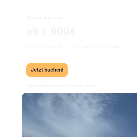
Alpenüberquerung
ab 1.900€
Königsklasse für Erfahrene und Entdecker.
Jetzt buchen!
Weitere Informationen zur Alpenüberquerung