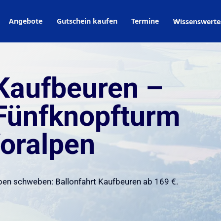
Angebote
Gutschein kaufen
Termine
Wissenswerte
 Kaufbeuren –
 Fünfknopfturm
Voralpen
lpen schweben: Ballonfahrt Kaufbeuren ab 169 €.