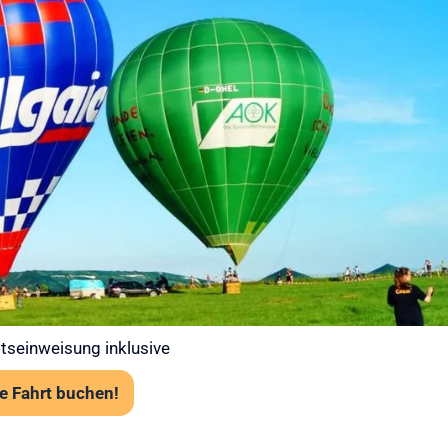
 bei Ihrer
t – Gut
 in die Luft
 Ballooning an erster Stelle. Jede
abiler Wetterlage statt. Unsere Piloten prüfen
art über das Flugwetteramt.
tens 120 cm Körpergröße
rk erforderlich, aber festes empfohlen
angst problemlos möglich
tseinweisung inklusive
e Fahrt buchen!