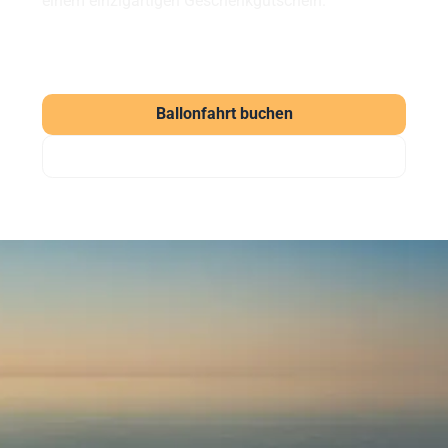
einem einzigartigen Geschenkgutschein.
Ballonfahrt buchen
Gutschein verschenken
Häufig gestellte Fragen
zu unseren Ballonfahrten
Was kostet eine Ballonfahrt?
Eine Ballonfahrt bei Sunshine Ballooning startet ab
169 € (Morgenfahrt). Der Klassiker kostet ab 219 €
pro Person. Wir bieten aber auch weitere