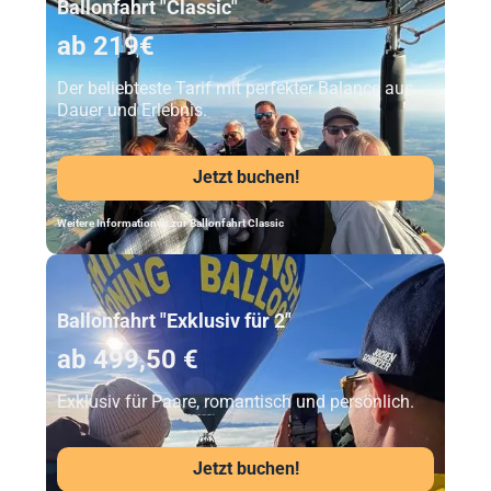
Ballonfahrt "Classic"
ab 219€
Der beliebteste Tarif mit perfekter Balance aus
Dauer und Erlebnis.
Jetzt buchen!
Weitere Informationen zur Ballonfahrt Classic
Unser Beststeller
Ballonfahrt "Exklusiv für 2"
ab 499,50 €
Exklusiv für Paare, romantisch und persönlich.
Jetzt buchen!