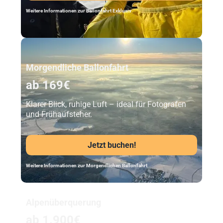
Weitere Informationen zur Ballonfahrt Exklusiv
Unser Beststeller
Morgendliche Ballonfahrt
ab 169€
Klarer Blick, ruhige Luft – ideal für Fotografen
und Frühaufsteher.
Jetzt buchen!
Weitere Informationen zur Morgendlichen Ballonfahrt
Alpenüberquerung
ab 1.900€