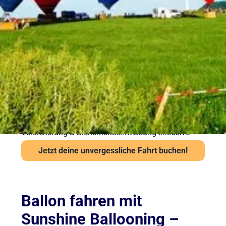
vorbereitet in die Luft
Sicherheit steht bei Sunshine Ballooning an erster
Stelle. Jede Ballonfahrt findet nur bei stabiler
Wetterlage statt. Unsere Piloten prüfen Wind und
Sicht vor jedem Start über das Flugwetteramt.
Wichtige Hinweise:
Ab 6 Jahren und mindestens 120 cm Körpergröße
Kein besonderes Schuhwerk erforderlich, aber
festes empfohlen
Auch bei leichter Höhenangst problemlos möglich
Versicherung & Sicherheitseinweisung inklusive
Jetzt deine unvergessliche Fahrt buchen!
Ballon fahren mit
Sunshine Ballooning –