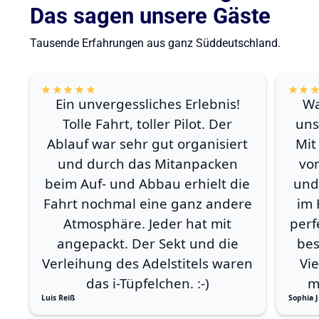
Das sagen unsere Gäste
Tausende Erfahrungen aus ganz Süddeutschland.
Ein unvergessliches Erlebnis!
Wa
Tolle Fahrt, toller Pilot. Der
uns
Ablauf war sehr gut organisiert
Mit
und durch das Mitanpacken
vo
beim Auf- und Abbau erhielt die
und
Fahrt nochmal eine ganz andere
im 
Atmosphäre. Jeder hat mit
perf
angepackt. Der Sekt und die
bes
Verleihung des Adelstitels waren
Vi
das i-Tüpfelchen. :-)
m
Luis Reiß
Sophia J