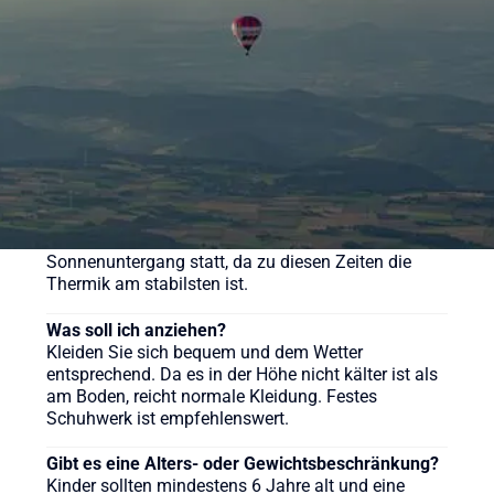
verschiedene Pakete für unsere Ballonfahrten an,
sehen Sie sich gerne auf der Webseite um.
Wie lange dauert eine Ballonfahrt?
Die reine Fahrzeit beträgt in der Regel etwa 60 bis
90 Minuten, das gesamte Erlebnis inklusive
Vorbereitung und Taufe dauert ca. 3-4 Stunden.
Wann ist die beste Zeit für eine Ballonfahrt?
Ballonfahrten finden meist früh morgens nach
Sonnenaufgang oder am späten Nachmittag vor
Sonnenuntergang statt, da zu diesen Zeiten die
Thermik am stabilsten ist.
Was soll ich anziehen?
Kleiden Sie sich bequem und dem Wetter
entsprechend. Da es in der Höhe nicht kälter ist als
am Boden, reicht normale Kleidung. Festes
Schuhwerk ist empfehlenswert.
Gibt es eine Alters- oder Gewichtsbeschränkung?
Kinder sollten mindestens 6 Jahre alt und eine