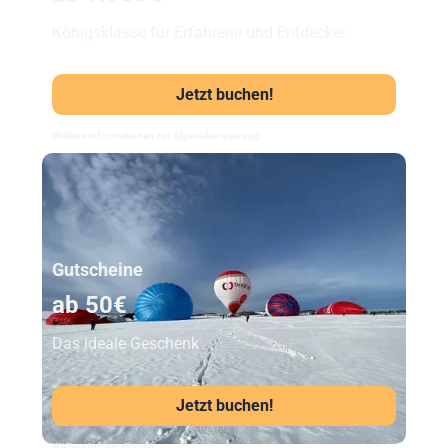
Königsklasse für Erfahrene und Entdecker.
Jetzt buchen!
Weitere Informationen zur Alpenüberquerung
Unser Beststeller
Gutscheine
ab 50€
Das ideale Geschenk
Jetzt buchen!
Weitere Informationen