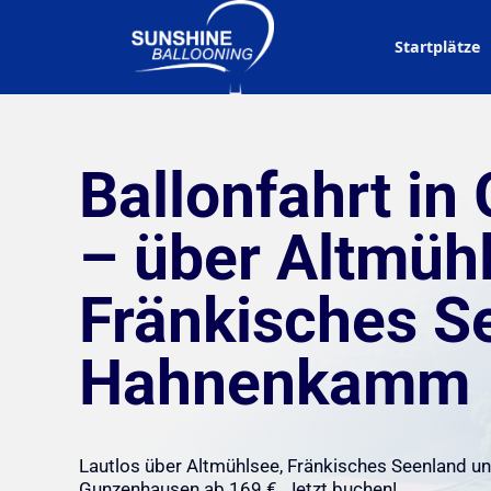
Startplätze
Ballonfahrt i
– über Altmüh
Fränkisches S
Hahnenkamm
Lautlos über Altmühlsee, Fränkisches Seenland 
Gunzenhausen ab 169 €. Jetzt buchen!