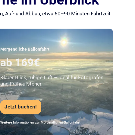
ung, Auf- und Abbau, etwa 60–90 Minuten Fahrtzeit
Unser Beststeller
Morgendliche Ballonfahrt
ab 169€
Klarer Blick, ruhige Luft – ideal für Fotografen
und Frühaufsteher.
Jetzt buchen!
Weitere Informationen zur Morgendlichen Ballonfahrt