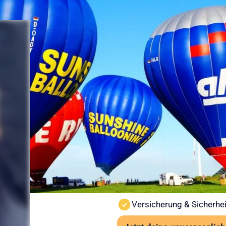
Sicherheit
Ballonfahr
vorbereitet
Sicherheit steht bei Sunshine
Ballonfahrt findet nur bei st
Wind und Sicht vor jedem St
Wichtige Hinweise:
Ab 6 Jahren und mindes
Kein besonderes Schuhwe
Auch bei leichter Höhen
Versicherung & Sicherhei