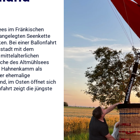
ees im Fränkischen
 angelegten Seenkette
n. Bei einer Ballonfahrt
tstadt mit dem
mittelalterlichen
äche des Altmühlsees
der Hahnenkamm als
der ehemalige
d, im Osten öffnet sich
fahrt zeigt die jüngste