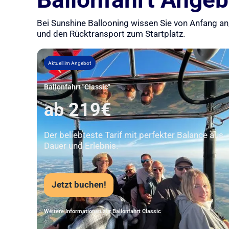
Bei Sunshine Ballooning wissen Sie von Anfang an,
und den Rücktransport zum Startplatz.
Aktuell im Angebot
Ballonfahrt "Classic"
ab 219€
Der beliebteste Tarif mit perfekter Balance aus
Dauer und Erlebnis.
Jetzt buchen!
Weitere Informationen zur Ballonfahrt Classic