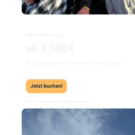
Alpenüberquerung
ab 1.900€
Königsklasse für Erfahrene und Entdecker.
Jetzt buchen!
Weitere Informationen zur Alpenüberquerung