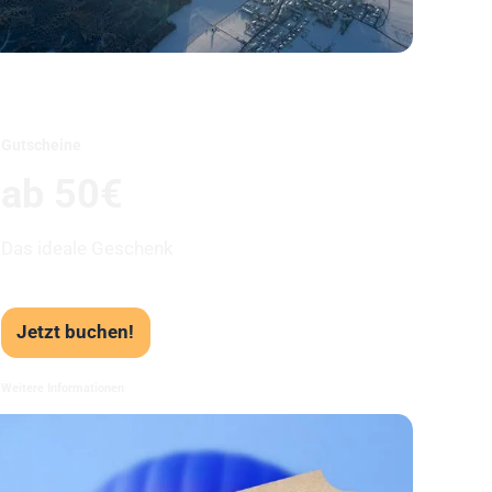
Unser Beststeller
Gutscheine
ab 50€
Das ideale Geschenk
Jetzt buchen!
Weitere Informationen