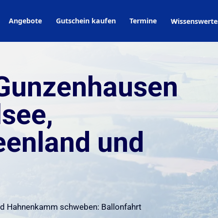
Angebote
Gutschein kaufen
Termine
Wissenswerte
n Gunzenhausen
lsee,
eenland und
und Hahnenkamm schweben: Ballonfahrt