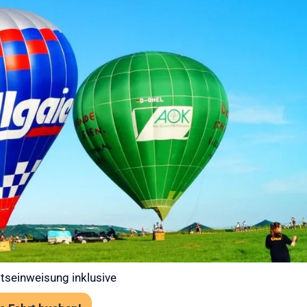
 bei Ihrer
t – Gut
 in die Luft
 Ballooning an erster Stelle. Jede
abiler Wetterlage statt. Unsere Piloten prüfen
art über das Flugwetteramt.
tens 120 cm Körpergröße
rk erforderlich, aber festes empfohlen
angst problemlos möglich
tseinweisung inklusive