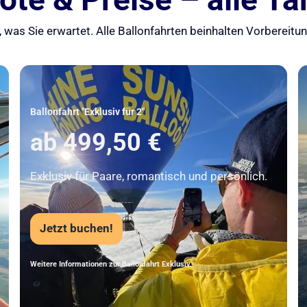
 was Sie erwartet. Alle Ballonfahrten beinhalten Vorbereit
Unser Beststeller
Ballonfahrt "Exklusiv für 2"
ab 499,50 €
Exklusiv für Paare, romantisch und persönlich.
Jetzt buchen!
Weitere Informationen zur Ballonfahrt Exklusiv