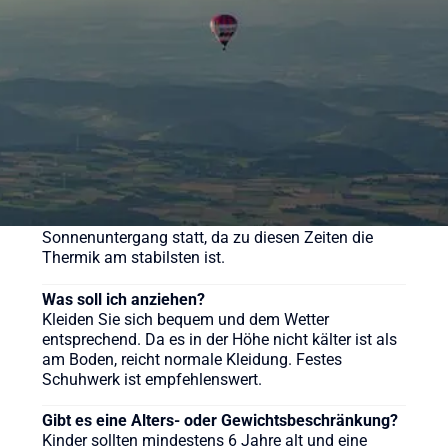
verschiedene Pakete für unsere Ballonfahrten an,
sehen Sie sich gerne auf der Webseite um.
Wie lange dauert eine Ballonfahrt?
Die reine Fahrzeit beträgt in der Regel etwa 60 bis
90 Minuten, das gesamte Erlebnis inklusive
Vorbereitung und Taufe dauert ca. 3-4 Stunden.
Wann ist die beste Zeit für eine Ballonfahrt?
Ballonfahrten finden meist früh morgens nach
Sonnenaufgang oder am späten Nachmittag vor
Sonnenuntergang statt, da zu diesen Zeiten die
Thermik am stabilsten ist.
Was soll ich anziehen?
Kleiden Sie sich bequem und dem Wetter
entsprechend. Da es in der Höhe nicht kälter ist als
am Boden, reicht normale Kleidung. Festes
Schuhwerk ist empfehlenswert.
Gibt es eine Alters- oder Gewichtsbeschränkung?
Kinder sollten mindestens 6 Jahre alt und eine