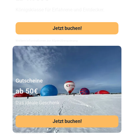
Königsklasse für Erfahrene und Entdecker.
Jetzt buchen!
Weitere Informationen zur Alpenüberquerung
Unser Beststeller
Gutscheine
ab 50€
Das ideale Geschenk
Jetzt buchen!
Weitere Informationen