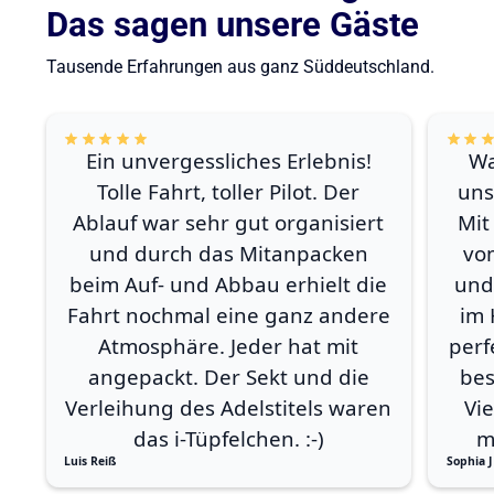
Das sagen unsere Gäste
Tausende Erfahrungen aus ganz Süddeutschland.
Ein unvergessliches Erlebnis!
Wa
Tolle Fahrt, toller Pilot. Der
uns
Ablauf war sehr gut organisiert
Mit
und durch das Mitanpacken
vo
beim Auf- und Abbau erhielt die
und
Fahrt nochmal eine ganz andere
im 
Atmosphäre. Jeder hat mit
perf
angepackt. Der Sekt und die
bes
Verleihung des Adelstitels waren
Vi
das i-Tüpfelchen. :-)
m
Luis Reiß
Sophia J