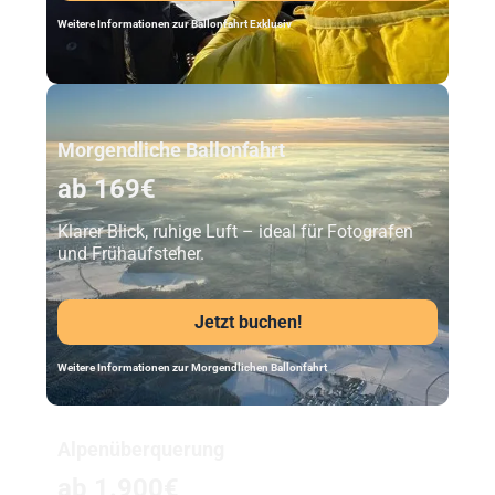
Weitere Informationen zur Ballonfahrt Exklusiv
Unser Beststeller
Morgendliche Ballonfahrt
ab 169€
Klarer Blick, ruhige Luft – ideal für Fotografen
und Frühaufsteher.
Jetzt buchen!
Weitere Informationen zur Morgendlichen Ballonfahrt
Alpenüberquerung
ab 1.900€