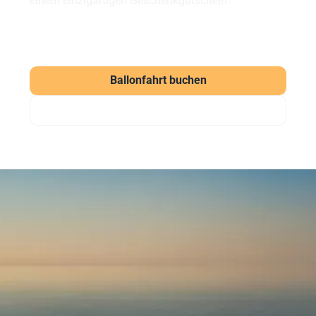
einem einzigartigen Geschenkgutschein.
Ballonfahrt buchen
Gutschein verschenken
Häufig gestellte Fragen
zu unseren Ballonfahrten
Was kostet eine Ballonfahrt?
Eine Ballonfahrt bei Sunshine Ballooning startet ab
169 € (Morgenfahrt). Der Klassiker kostet ab 219 €
pro Person. Wir bieten aber auch weitere