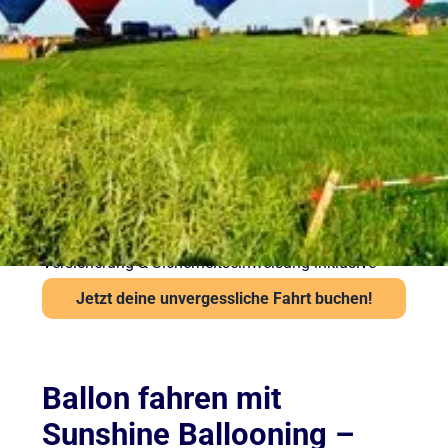
vorbereitet in die Luft
Sicherheit steht bei Sunshine Ballooning an erster
Stelle. Jede Ballonfahrt findet nur bei stabiler
Wetterlage statt. Unsere Piloten prüfen Wind und
Sicht vor jedem Start über das Flugwetteramt.
Wichtige Hinweise:
Ab 6 Jahren und mindestens 120 cm Körpergröße
Kein besonderes Schuhwerk erforderlich, aber
festes empfohlen
Auch bei leichter Höhenangst problemlos möglich
Versicherung & Sicherheitseinweisung inklusive
Jetzt deine unvergessliche Fahrt buchen!
Ballon fahren mit
Sunshine Ballooning –