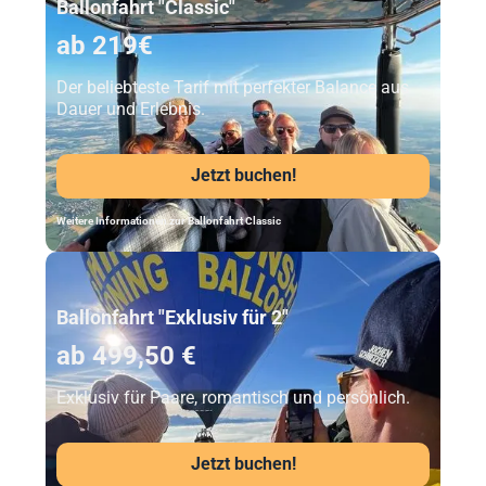
Ballonfahrt "Classic"
ab 219€
Der beliebteste Tarif mit perfekter Balance aus
Dauer und Erlebnis.
Jetzt buchen!
Weitere Informationen zur Ballonfahrt Classic
Unser Beststeller
Ballonfahrt "Exklusiv für 2"
ab 499,50 €
Exklusiv für Paare, romantisch und persönlich.
Jetzt buchen!