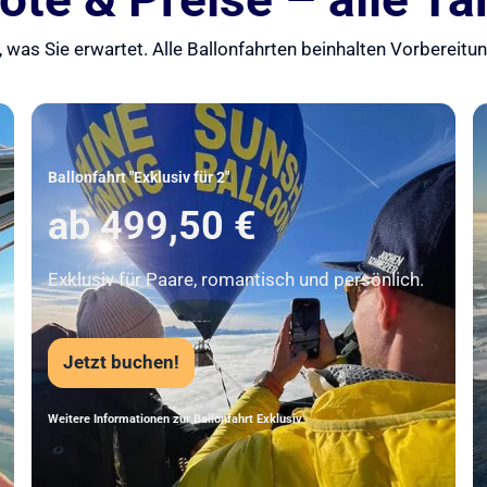
 was Sie erwartet. Alle Ballonfahrten beinhalten Vorbereit
Unser Beststeller
Ballonfahrt "Exklusiv für 2"
ab 499,50 €
Exklusiv für Paare, romantisch und persönlich.
Jetzt buchen!
Weitere Informationen zur Ballonfahrt Exklusiv