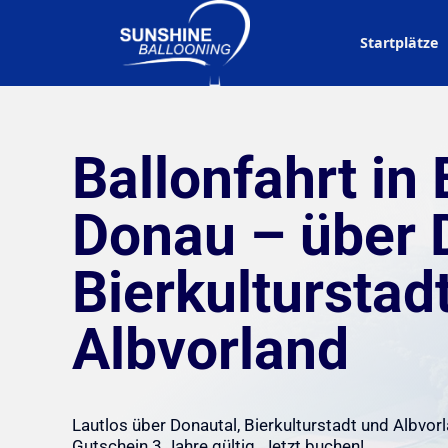
Startplätze
Ballonfahrt in
Donau – über 
Bierkulturstad
Albvorland
Lautlos über Donautal, Bierkulturstadt und Albvor
Gutschein 3 Jahre gültig. Jetzt buchen!