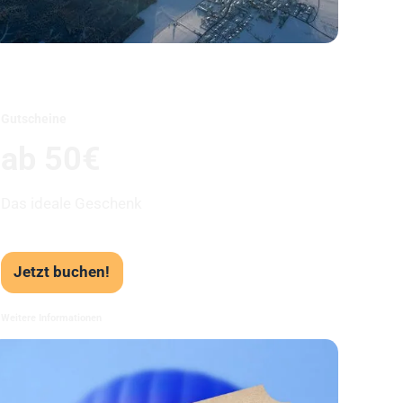
Unser Beststeller
Gutscheine
ab 50€
Das ideale Geschenk
Jetzt buchen!
Weitere Informationen