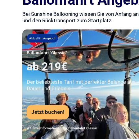
Bei Sunshine Ballooning wissen Sie von Anfang an,
und den Rücktransport zum Startplatz.
Aktuell im Angebot
Ballonfahrt "Classic"
ab 219€
Der beliebteste Tarif mit perfekter Balance aus
Dauer und Erlebnis.
Jetzt buchen!
Weitere Informationen zur Ballonfahrt Classic