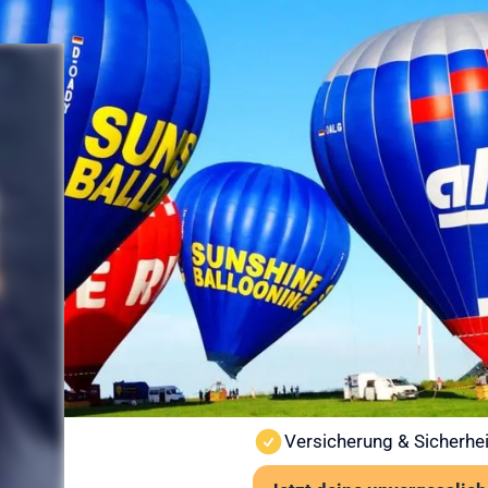
Sicherheit
Ballonfahr
vorbereitet
Sicherheit steht bei Sunshine
Ballonfahrt findet nur bei st
Wind und Sicht vor jedem St
Wichtige Hinweise:
Ab 6 Jahren und mindes
Kein besonderes Schuhwe
Auch bei leichter Höhen
Versicherung & Sicherhei