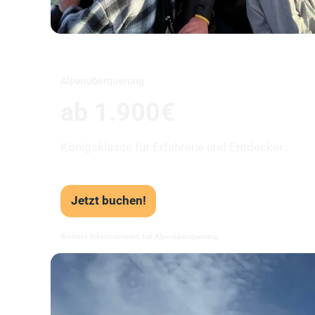
Alpenüberquerung
ab 1.900€
Königsklasse für Erfahrene und Entdecker.
Jetzt buchen!
Weitere Informationen zur Alpenüberquerung