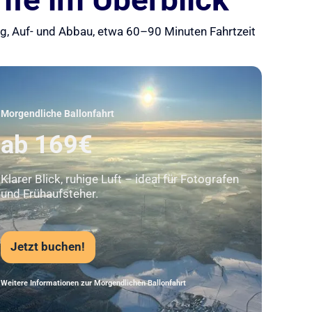
ung, Auf- und Abbau, etwa 60–90 Minuten Fahrtzeit
Unser Beststeller
Morgendliche Ballonfahrt
ab 169€
Klarer Blick, ruhige Luft – ideal für Fotografen
und Frühaufsteher.
Jetzt buchen!
Weitere Informationen zur Morgendlichen Ballonfahrt