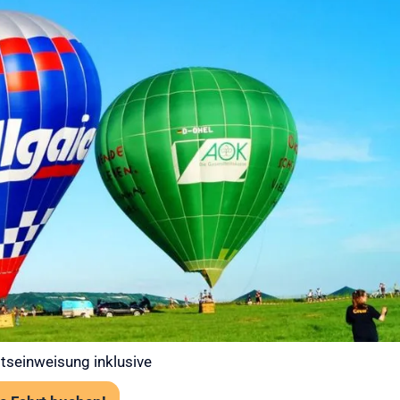
 bei Ihrer
t – Gut
 in die Luft
 Ballooning an erster Stelle. Jede
abiler Wetterlage statt. Unsere Piloten prüfen
art über das Flugwetteramt.
tens 120 cm Körpergröße
rk erforderlich, aber festes empfohlen
angst problemlos möglich
tseinweisung inklusive