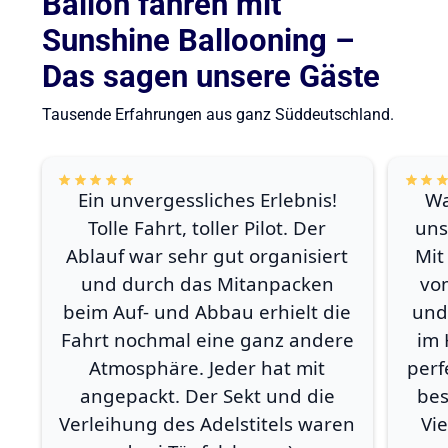
Ballon fahren mit
Sunshine Ballooning –
Das sagen unsere Gäste
Tausende Erfahrungen aus ganz Süddeutschland.
Ein unvergessliches Erlebnis!
Wa
Tolle Fahrt, toller Pilot. Der
uns
Ablauf war sehr gut organisiert
Mit
und durch das Mitanpacken
vo
beim Auf- und Abbau erhielt die
und
Fahrt nochmal eine ganz andere
im 
Atmosphäre. Jeder hat mit
perf
angepackt. Der Sekt und die
bes
Verleihung des Adelstitels waren
Vi