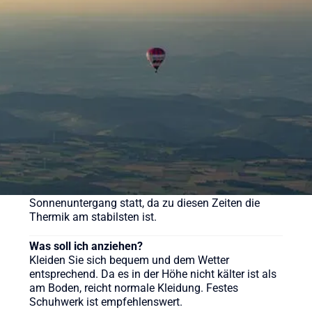
Eine Ballonfahrt bei Sunshine Ballooning startet ab
169 € (Morgenfahrt). Der Klassiker kostet ab 219 €
pro Person. Wir bieten aber auch weitere
verschiedene Pakete für unsere Ballonfahrten an,
sehen Sie sich gerne auf der Webseite um.
Wie lange dauert eine Ballonfahrt?
Die reine Fahrzeit beträgt in der Regel etwa 60 bis
90 Minuten, das gesamte Erlebnis inklusive
Vorbereitung und Taufe dauert ca. 3-4 Stunden.
Wann ist die beste Zeit für eine Ballonfahrt?
Ballonfahrten finden meist früh morgens nach
Sonnenaufgang oder am späten Nachmittag vor
Sonnenuntergang statt, da zu diesen Zeiten die
Thermik am stabilsten ist.
Was soll ich anziehen?
Kleiden Sie sich bequem und dem Wetter
entsprechend. Da es in der Höhe nicht kälter ist als
am Boden, reicht normale Kleidung. Festes
Schuhwerk ist empfehlenswert.