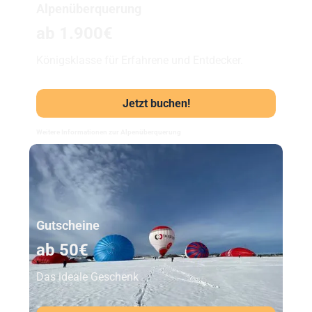
Alpenüberquerung
ab 1.900€
Königsklasse für Erfahrene und Entdecker.
Jetzt buchen!
Weitere Informationen zur Alpenüberquerung
Unser Beststeller
Gutscheine
ab 50€
Das ideale Geschenk