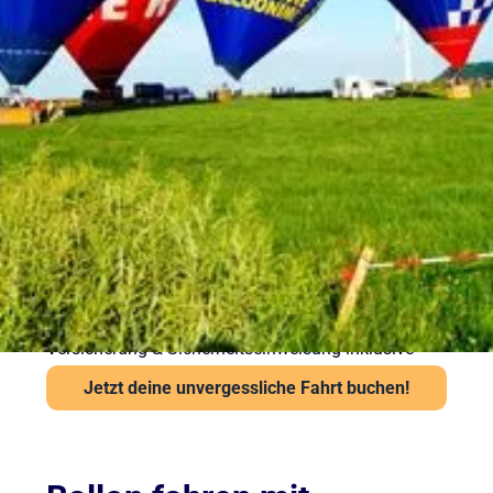
Sicherheit bei Ihrer
Ballonfahrt – Gut
vorbereitet in die Luft
Sicherheit steht bei Sunshine Ballooning an erster
Stelle. Jede Ballonfahrt findet nur bei stabiler
Wetterlage statt. Unsere Piloten prüfen Wind und
Sicht vor jedem Start über das Flugwetteramt.
Wichtige Hinweise:
Ab 6 Jahren und mindestens 120 cm Körpergröße
Kein besonderes Schuhwerk erforderlich, aber
festes empfohlen
Auch bei leichter Höhenangst problemlos möglich
Versicherung & Sicherheitseinweisung inklusive
Jetzt deine unvergessliche Fahrt buchen!