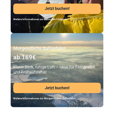
Jetzt buchen!
Weitere Informationen zur Ballonfahrt Exklusiv
Unser Beststeller
Morgendliche Ballonfahrt
ab 169€
Klarer Blick, ruhige Luft – ideal für Fotografen
und Frühaufsteher.
Jetzt buchen!
Weitere Informationen zur Morgendlichen Ballonfahrt