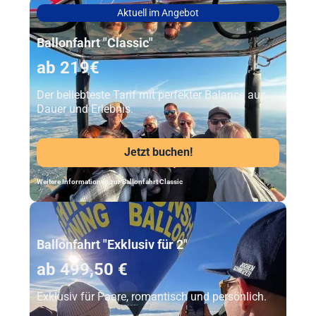
Aktuell im Angebot
Ballonfahrt "Classic"
ab 219€
Der beliebteste Tarif mit perfekter Balance aus
Dauer und Erlebnis.
Jetzt buchen!
Weitere Informationen zur Ballonfahrt Classic
Unser Beststeller
Ballonfahrt "Exklusiv für 2"
ab 499,50 €
Exklusiv für Paare, romantisch und persönlich.