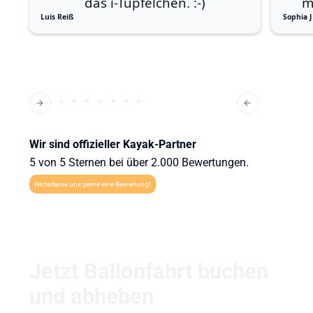
das i-Tüpfelchen. :-)
m
Luis Reiß
Sophia J
Wir sind offizieller Kayak-Partner
5 von 5 Sternen bei über 2.000 Bewertungen.
Hinterlasse uns gerne eine Bewertung!
Jetzt Ballonfahrt buchen
und abheben