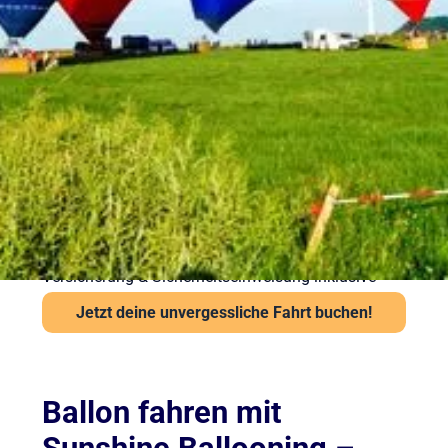
Ballonfahrt – Gut
vorbereitet in die Luft
Sicherheit steht bei Sunshine Ballooning an erster
Stelle. Jede Ballonfahrt findet nur bei stabiler
Wetterlage statt. Unsere Piloten prüfen Wind und
Sicht vor jedem Start über das Flugwetteramt.
Wichtige Hinweise:
Ab 6 Jahren und mindestens 120 cm Körpergröße
Kein besonderes Schuhwerk erforderlich, aber
festes empfohlen
Auch bei leichter Höhenangst problemlos möglich
Versicherung & Sicherheitseinweisung inklusive
Jetzt deine unvergessliche Fahrt buchen!
Ballon fahren mit