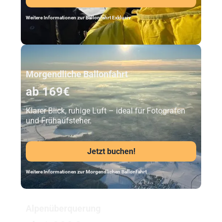
Weitere Informationen zur Ballonfahrt Exklusiv
Unser Beststeller
Morgendliche Ballonfahrt
ab 169€
Klarer Blick, ruhige Luft – ideal für Fotografen
und Frühaufsteher.
Jetzt buchen!
Weitere Informationen zur Morgendlichen Ballonfahrt
Alpenüberquerung