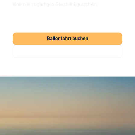
einem einzigartigen Geschenkgutschein.
Ballonfahrt buchen
Gutschein verschenken
Häufig gestellte Fragen
zu unseren Ballonfahrten
Was kostet eine Ballonfahrt?
Eine Ballonfahrt bei Sunshine Ballooning startet ab
169 € (Morgenfahrt). Der Klassiker kostet ab 219 €