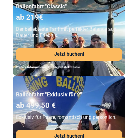
Ballonfahrt "Classic"
ab 219€
Der beliebteste Tarif mit perfekter Balance aus
Dauer und Erlebnis.
Jetzt buchen!
Weitere Informationen zur Ballonfahrt Classic
Unser Beststeller
Ballonfahrt "Exklusiv für 2"
ab 499,50 €
Exklusiv für Paare, romantisch und persönlich.
Jetzt buchen!