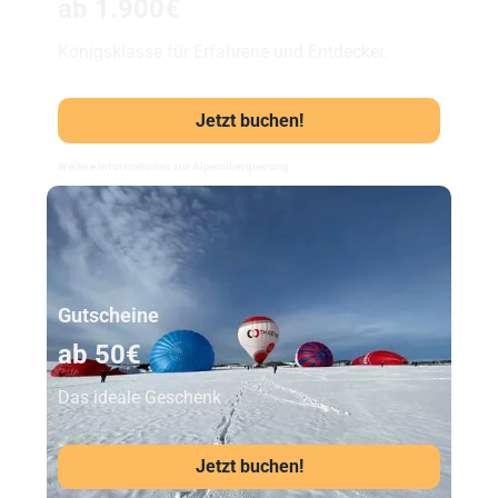
ab 1.900€
Königsklasse für Erfahrene und Entdecker.
Jetzt buchen!
Weitere Informationen zur Alpenüberquerung
Unser Beststeller
Gutscheine
ab 50€
Das ideale Geschenk
Jetzt buchen!