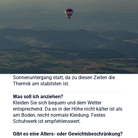
pro Person. Wir bieten aber auch weitere
verschiedene Pakete für unsere Ballonfahrten an,
sehen Sie sich gerne auf der Webseite um.
Wie lange dauert eine Ballonfahrt?
Die reine Fahrzeit beträgt in der Regel etwa 60 bis
90 Minuten, das gesamte Erlebnis inklusive
Vorbereitung und Taufe dauert ca. 3-4 Stunden.
Wann ist die beste Zeit für eine Ballonfahrt?
Ballonfahrten finden meist früh morgens nach
Sonnenaufgang oder am späten Nachmittag vor
Sonnenuntergang statt, da zu diesen Zeiten die
Thermik am stabilsten ist.
Was soll ich anziehen?
Kleiden Sie sich bequem und dem Wetter
entsprechend. Da es in der Höhe nicht kälter ist als
am Boden, reicht normale Kleidung. Festes
Schuhwerk ist empfehlenswert.
Gibt es eine Alters- oder Gewichtsbeschränkung?