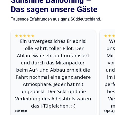
Sunshine Ballooning –
Das sagen unsere Gäste
Tausende Erfahrungen aus ganz Süddeutschland.
Ein unvergessliches Erlebnis!
Wa
Tolle Fahrt, toller Pilot. Der
uns
Ablauf war sehr gut organisiert
Mit
und durch das Mitanpacken
vo
beim Auf- und Abbau erhielt die
und
Fahrt nochmal eine ganz andere
im 
Atmosphäre. Jeder hat mit
perf
angepackt. Der Sekt und die
bes
Verleihung des Adelstitels waren
Vi
das i-Tüpfelchen. :-)
m
Luis Reiß
Sophia J