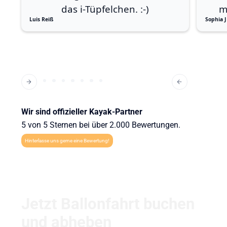
das i-Tüpfelchen. :-)
m
Luis Reiß
Sophia J
Wir sind offizieller Kayak-Partner
5 von 5 Sternen bei über 2.000 Bewertungen.
Hinterlasse uns gerne eine Bewertung!
Jetzt Ballonfahrt buchen
und abheben