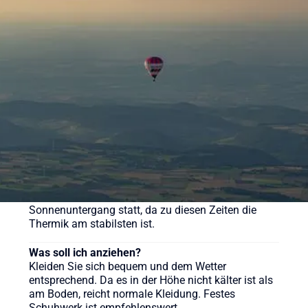
Was kostet eine Ballonfahrt?
Eine Ballonfahrt bei Sunshine Ballooning startet ab
169 € (Morgenfahrt). Der Klassiker kostet ab 219 €
pro Person. Wir bieten aber auch weitere
verschiedene Pakete für unsere Ballonfahrten an,
sehen Sie sich gerne auf der Webseite um.
Wie lange dauert eine Ballonfahrt?
Die reine Fahrzeit beträgt in der Regel etwa 60 bis
90 Minuten, das gesamte Erlebnis inklusive
Vorbereitung und Taufe dauert ca. 3-4 Stunden.
Wann ist die beste Zeit für eine Ballonfahrt?
Ballonfahrten finden meist früh morgens nach
Sonnenaufgang oder am späten Nachmittag vor
Sonnenuntergang statt, da zu diesen Zeiten die
Thermik am stabilsten ist.
Was soll ich anziehen?
Kleiden Sie sich bequem und dem Wetter
entsprechend. Da es in der Höhe nicht kälter ist als
am Boden, reicht normale Kleidung. Festes
Schuhwerk ist empfehlenswert.