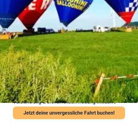
Sicherheit bei Ihrer
Ballonfahrt – Gut
vorbereitet in die Luft
Sicherheit steht bei Sunshine Ballooning an erster
Stelle. Jede Ballonfahrt findet nur bei stabiler
Wetterlage statt. Unsere Piloten prüfen Wind und
Sicht vor jedem Start über das Flugwetteramt.
Wichtige Hinweise:
Ab 6 Jahren und mindestens 120 cm Körpergröße
Kein besonderes Schuhwerk erforderlich, aber
festes empfohlen
Auch bei leichter Höhenangst problemlos möglich
Versicherung & Sicherheitseinweisung inklusive
Jetzt deine unvergessliche Fahrt buchen!