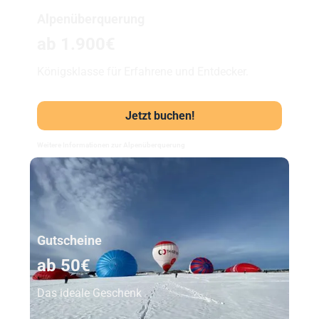
Alpenüberquerung
ab 1.900€
Königsklasse für Erfahrene und Entdecker.
Jetzt buchen!
Weitere Informationen zur Alpenüberquerung
Unser Beststeller
Gutscheine
ab 50€
Das ideale Geschenk