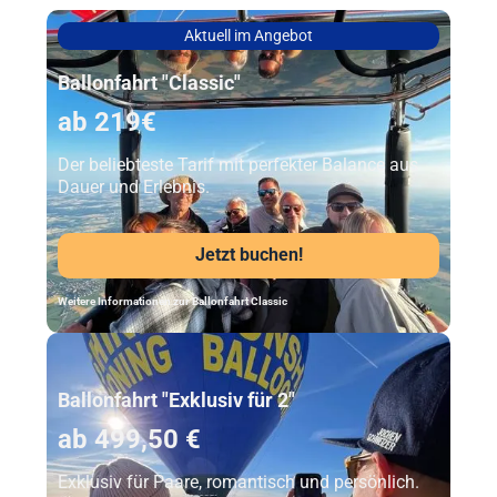
Aktuell im Angebot
Ballonfahrt "Classic"
ab 219€
Der beliebteste Tarif mit perfekter Balance aus
Dauer und Erlebnis.
Jetzt buchen!
Weitere Informationen zur Ballonfahrt Classic
Unser Beststeller
Ballonfahrt "Exklusiv für 2"
ab 499,50 €
Exklusiv für Paare, romantisch und persönlich.