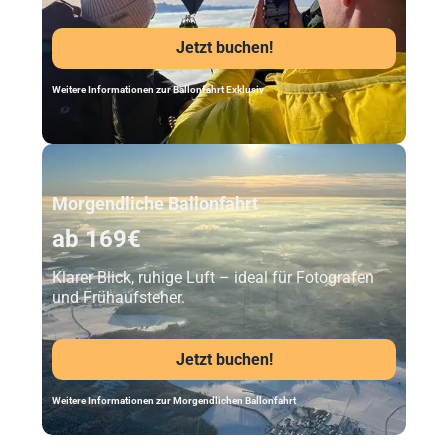
Jetzt buchen!
Weitere Informationen zur Ballonfahrt Exklusiv
Unser Beststeller
Morgendliche Ballonfahrt
ab 169€
Klarer Blick, ruhige Luft – ideal für Fotografen
und Frühaufsteher.
Jetzt buchen!
Weitere Informationen zur Morgendlichen Ballonfahrt