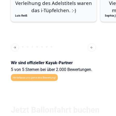
Verleihung des Adelstitels waren
Vi
das i-Tüpfelchen. :-)
m
Luis Reiß
Sophia J
Wir sind offizieller Kayak-Partner
5 von 5 Sternen bei über 2.000 Bewertungen.
Hinterlasse uns gerne eine Bewertung!
Jetzt Ballonfahrt buchen