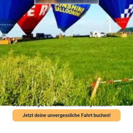
Sicherheit bei Ihrer
Ballonfahrt – Gut
vorbereitet in die Luft
Sicherheit steht bei Sunshine Ballooning an erster
Stelle. Jede Ballonfahrt findet nur bei stabiler
Wetterlage statt. Unsere Piloten prüfen Wind und
Sicht vor jedem Start über das Flugwetteramt.
Wichtige Hinweise:
Ab 6 Jahren und mindestens 120 cm Körpergröße
Kein besonderes Schuhwerk erforderlich, aber
festes empfohlen
Auch bei leichter Höhenangst problemlos möglich
Versicherung & Sicherheitseinweisung inklusive
Jetzt deine unvergessliche Fahrt buchen!