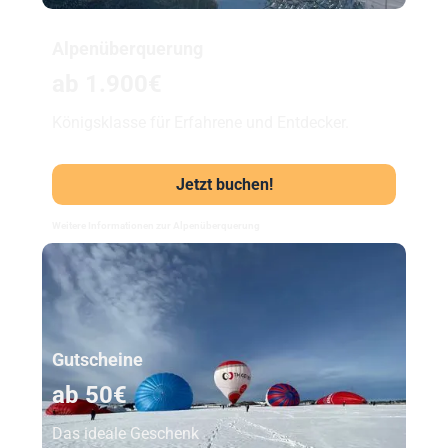
Alpenüberquerung
ab 1.900€
Königsklasse für Erfahrene und Entdecker.
Jetzt buchen!
Weitere Informationen zur Alpenüberquerung
Unser Beststeller
Gutscheine
ab 50€
Das ideale Geschenk