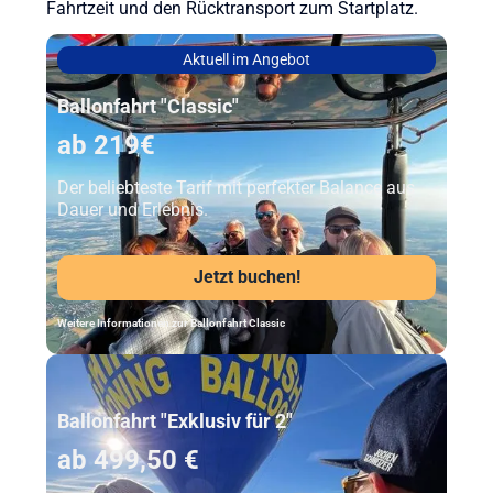
Fahrtzeit und den Rücktransport zum Startplatz.
Aktuell im Angebot
Ballonfahrt "Classic"
ab 219€
Der beliebteste Tarif mit perfekter Balance aus
Dauer und Erlebnis.
Jetzt buchen!
Weitere Informationen zur Ballonfahrt Classic
Unser Beststeller
Ballonfahrt "Exklusiv für 2"
ab 499,50 €