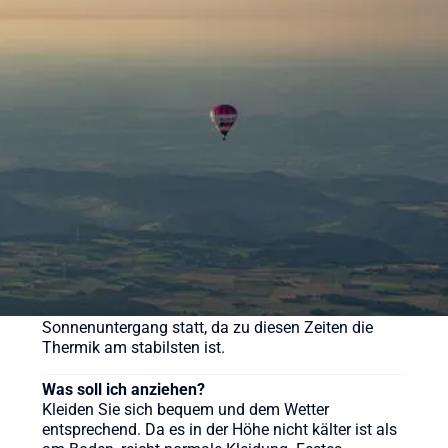
Was kostet eine Ballonfahrt?
Eine Ballonfahrt bei Sunshine Ballooning startet ab
169 € (Morgenfahrt). Der Klassiker kostet ab 219 €
pro Person. Wir bieten aber auch weitere
verschiedene Pakete für unsere Ballonfahrten an,
sehen Sie sich gerne auf der Webseite um.
Wie lange dauert eine Ballonfahrt?
Die reine Fahrzeit beträgt in der Regel etwa 60 bis
90 Minuten, das gesamte Erlebnis inklusive
Vorbereitung und Taufe dauert ca. 3-4 Stunden.
Wann ist die beste Zeit für eine Ballonfahrt?
Ballonfahrten finden meist früh morgens nach
Sonnenaufgang oder am späten Nachmittag vor
Sonnenuntergang statt, da zu diesen Zeiten die
Thermik am stabilsten ist.
Was soll ich anziehen?
Kleiden Sie sich bequem und dem Wetter
entsprechend. Da es in der Höhe nicht kälter ist als