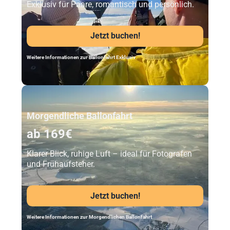
Exklusiv für Paare, romantisch und persönlich.
Jetzt buchen!
Weitere Informationen zur Ballonfahrt Exklusiv
Unser Beststeller
Morgendliche Ballonfahrt
ab 169€
Klarer Blick, ruhige Luft – ideal für Fotografen
und Frühaufsteher.
Jetzt buchen!
Weitere Informationen zur Morgendlichen Ballonfahrt